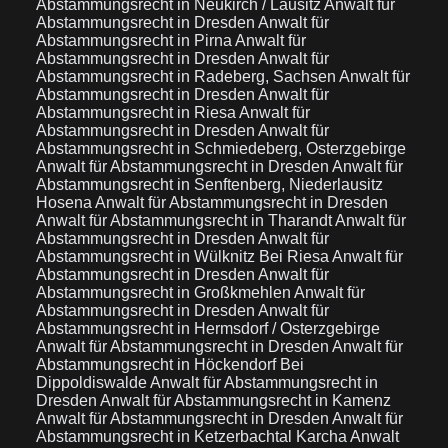
Abstammungsrecht in Neukirch / Lausitz
Anwalt für
Abstammungsrecht in Dresden
Anwalt für
Abstammungsrecht in Pirna
Anwalt für
Abstammungsrecht in Dresden
Anwalt für
Abstammungsrecht in Radeberg, Sachsen
Anwalt für
Abstammungsrecht in Dresden
Anwalt für
Abstammungsrecht in Riesa
Anwalt für
Abstammungsrecht in Dresden
Anwalt für
Abstammungsrecht in Schmiedeberg, Osterzgebirge
Anwalt für Abstammungsrecht in Dresden
Anwalt für
Abstammungsrecht in Senftenberg, Niederlausitz
Hosena
Anwalt für Abstammungsrecht in Dresden
Anwalt für Abstammungsrecht in Tharandt
Anwalt für
Abstammungsrecht in Dresden
Anwalt für
Abstammungsrecht in Wülknitz Bei Riesa
Anwalt für
Abstammungsrecht in Dresden
Anwalt für
Abstammungsrecht in Großkmehlen
Anwalt für
Abstammungsrecht in Dresden
Anwalt für
Abstammungsrecht in Hermsdorf / Osterzgebirge
Anwalt für Abstammungsrecht in Dresden
Anwalt für
Abstammungsrecht in Höckendorf Bei
Dippoldiswalde
Anwalt für Abstammungsrecht in
Dresden
Anwalt für Abstammungsrecht in Kamenz
Anwalt für Abstammungsrecht in Dresden
Anwalt für
Abstammungsrecht in Ketzerbachtal Karcha
Anwalt