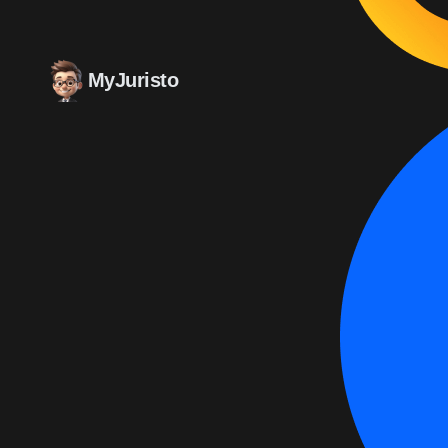
MyJuristo