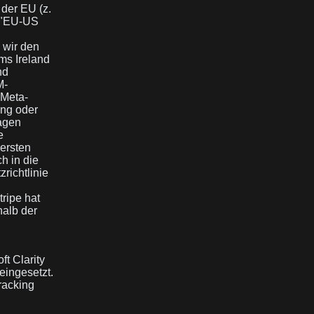
 der EU (z.
n "EU-US
 wir den
ms Ireland
nd
M-
 Meta-
ung oder
agen
e
 ersten
h in die
richtlinie
ripe hat
halb der
t Clarity
eingesetzt.
racking