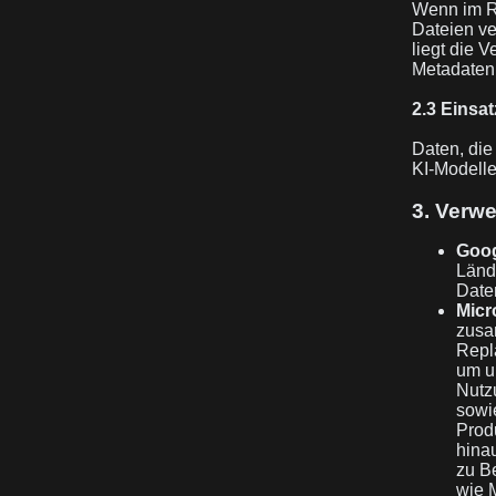
Wenn im R
Dateien ve
liegt die V
Metadaten,
2.3 Einsat
Daten, die
KI-Modell
3. Verwe
Goog
Länd
Date
Micro
zusa
Repla
um u
Nutzu
sowi
Prod
hina
zu B
wie M