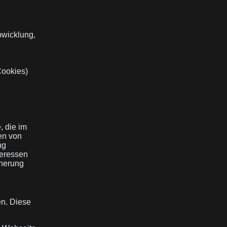
bwicklung,
 Cookies)
 die im
en von
ng
teressen
cherung
en. Diese