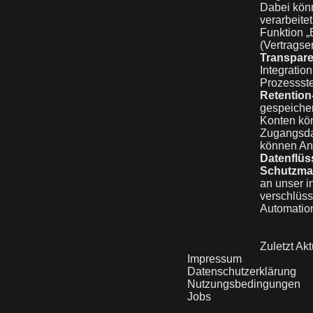
Dabei könn
verarbeite
Funktion „
(Vertragser
Transparen
Integratio
Prozessste
Retention
gespeicher
Konten kön
Zugangsdat
können Anw
Datenflüs
Schutzm
an unser i
verschlüss
Automation
Zuletzt Akt
Impressum
Datenschutzerklärung
Nutzungsbedingungen
Jobs