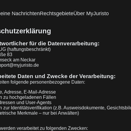
eine Nachrichten
Rechtsgebiete
Über MyJuristo
chutzerklärung
twortlicher für die Datenverarbeitung:
UG (haftungsbeschränkt)
aße 83
mseck am Neckar
pport@myjuristo.de
beitete Daten und Zwecke der Verarbeitung:
beiten folgende personenbezogene Daten:
, Adresse, E-Mail-Adresse
n zu hochgeladenen Fällen
dressen und User-Agents
 zur Identitätsverifikation (z.B. Ausweisdokumente, Gesichtsbil
etrische Merkmale – nur bei Anwälten)
werden verarbeitet zu folgenden Zwecken: