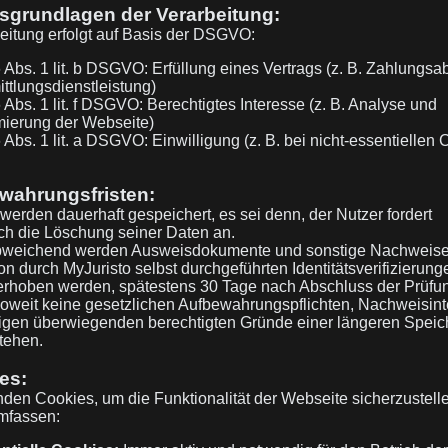
tsgrundlagen der Verarbeitung:
eitung erfolgt auf Basis der DSGVO:
6 Abs. 1 lit. b DSGVO: Erfüllung eines Vertrags (z. B. Zahlungsa
ttlungsdienstleistung)
6 Abs. 1 lit. f DSGVO: Berechtigtes Interesse (z. B. Analyse und
mierung der Webseite)
6 Abs. 1 lit. a DSGVO: Einwilligung (z. B. bei nicht-essentiellen
ewahrungsfristen:
werden dauerhaft gespeichert, es sei denn, der Nutzer fordert
ch die Löschung seiner Daten an.
bweichend werden Ausweisdokumente und sonstige Nachweise,
 durch MyJuristo selbst durchgeführten Identitätsverifizierung
erhoben werden, spätestens 30 Tage nach Abschluss der Prüfu
soweit keine gesetzlichen Aufbewahrungspflichten, Nachweisin
tigen überwiegenden berechtigten Gründe einer längeren Spei
tehen.
es:
den Cookies, um die Funktionalität der Webseite sicherzustell
mfassen: