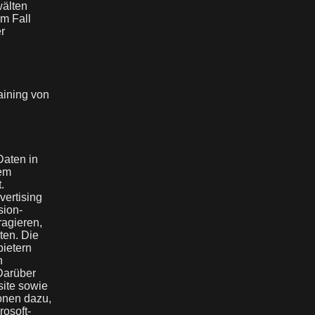
älten
em Fall
er
aining von
aten in
dem
.
vertising
sion-
ragieren,
ten. Die
bietern
n
Darüber
site sowie
onen dazu,
rosoft-