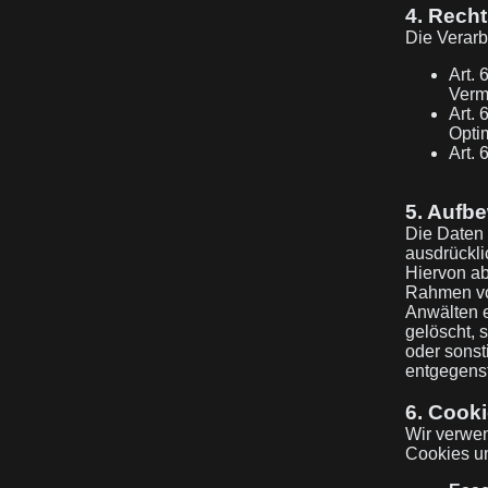
4. Rech
Die Verarb
Art. 
Vermi
Art. 
Opti
Art. 
5. Aufb
Die Daten 
ausdrückli
Hiervon a
Rahmen von
Anwälten 
gelöscht, 
oder sons
entgegens
6. Cooki
Wir verwen
Cookies u