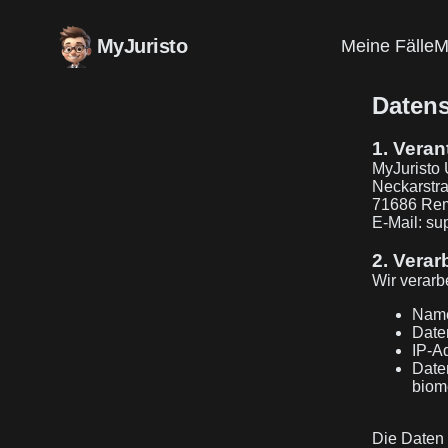
MyJuristo
Meine Fälle
M
Datens
1. Veran
MyJuristo 
Neckarstr
71686 Re
E-Mail:
su
2. Verar
Wir verar
Name
Date
IP-A
Daten
biom
Die Daten 