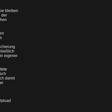
Sie bleiben
 der
chen
.
nen
es
icherung
ließlich
in eigener
ttete
isch
ich damit
ei
Upload