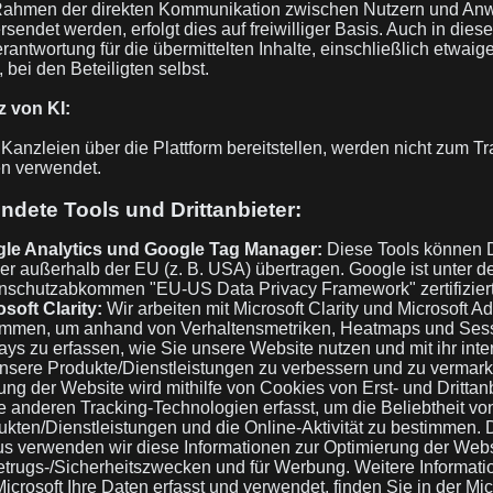
ahmen der direkten Kommunikation zwischen Nutzern und Anw
rsendet werden, erfolgt dies auf freiwilliger Basis. Auch in dies
erantwortung für die übermittelten Inhalte, einschließlich etwaig
 bei den Beteiligten selbst.
z von KI:
 Kanzleien über die Plattform bereitstellen, werden nicht zum Tr
en verwendet.
ndete Tools und Drittanbieter:
le Analytics und Google Tag Manager:
Diese Tools können D
er außerhalb der EU (z. B. USA) übertragen. Google ist unter 
nschutzabkommen "EU-US Data Privacy Framework" zertifiziert
soft Clarity:
Wir arbeiten mit Microsoft Clarity und Microsoft Ad
mmen, um anhand von Verhaltensmetriken, Heatmaps und Ses
ys zu erfassen, wie Sie unsere Website nutzen und mit ihr inte
nsere Produkte/Dienstleistungen zu verbessern und zu vermark
ng der Website wird mithilfe von Cookies von Erst- und Drittan
e anderen Tracking-Technologien erfasst, um die Beliebtheit vo
ukten/Dienstleistungen und die Online-Aktivität zu bestimmen. 
us verwenden wir diese Informationen zur Optimierung der Web
etrugs-/Sicherheitszwecken und für Werbung. Weitere Informati
icrosoft Ihre Daten erfasst und verwendet, finden Sie in der
Mic