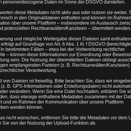
 personenbezogene Daten im Sinne der DSGVO darstellen.
 werten diese Metadaten nicht aktiv aus oder nutzen sie weiter. 
hnisch in den Originaldateien enthalten und können im Rahmen
tion über unsere Plattform – insbesondere im Austausch zwis
d potenziellen Rechtsanwälten/Kanzleien – übermittelt werden
herung und mögliche Weitergabe dieser Dateien samt enthalte
erfolgt auf Grundlage von Art. 6 Abs. 1 lit. f DSGVO (berechtigt
. In bestimmten Fällen – etwa bei der Vorbereitung rechtlicher
te – können diese Informationen zur Einordnung oder Beweiss
ung sein. Die Nutzung der übermittelten Dateien obliegt aussch
igen empfangenden Parteien (z. B. Rechtsanwälten/Kanzleien) 
zrechtlicher Verantwortung.
von Dateien ist freiwillig. Bitte beachten Sie, dass wir eingebe
(z. B. GPS-Informationen oder Erstellungsdaten) nicht automat
oder verändern. Wenn Sie eine Datei hochladen, erklären Sie s
den, dass etwaige enthaltene Metadaten zusammen mit der Dat
rt und im Rahmen der Kommunikation über unsere Plattform
eben werden können.
das nicht wünschen, entfernen Sie bitte die Metadaten vor dem 
 Sie von der Nutzung der Upload-Funktion ab.