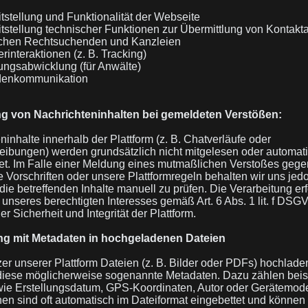
tstellung und Funktionalität der Webseite
itstellung technischer Funktionen zur Übermittlung von Kontakt
chen Rechtsuchenden und Kanzleien
rinteraktionen (z. B. Tracking)
ungsabwicklung (für Anwälte)
enkommunikation
ng von Nachrichteninhalten bei gemeldeten Verstößen:
ninhalte innerhalb der Plattform (z. B. Chatverläufe oder
eibungen) werden grundsätzlich nicht mitgelesen oder automati
t. Im Falle einer Meldung eines mutmaßlichen Verstoßes gege
e Vorschriften oder unsere Plattformregeln behalten wir uns jed
 die betreffenden Inhalte manuell zu prüfen. Die Verarbeitung erf
unseres berechtigten Interesses gemäß Art. 6 Abs. 1 lit. f DSG
r Sicherheit und Integrität der Plattform.
g mit Metadaten in hochgeladenen Dateien
r unserer Plattform Dateien (z. B. Bilder oder PDFs) hochlade
diese möglicherweise sogenannte Metadaten. Dazu zählen bei
ie Erstellungsdatum, GPS-Koordinaten, Autor oder Gerätemode
nen sind oft automatisch im Dateiformat eingebettet und können