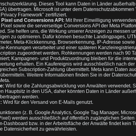
nschutzerklärung
. Dieses Tool kann Daten in Länder außerhalb
SA) übertragen. Microsoft ist unter dem Datenschutzabkomme
Privacy Framework" zertifiziert.
 Pixel und Conversions API:
Mit Ihrer Einwilligung verwenden
 Pixel sowie die serverseitige Conversions API der Meta Platfor
ted. Sie helfen uns, die Wirkung unserer Anzeigen zu messen u
igen zu optimieren. Dafür können besuchte Landingpages, UT
meter, Meta-Klickkennung, Browserkennung, IP-Adresse sowie
ie-Kennungen verarbeitet und einer späteren Kanzleiregistrier
cription zugeordnet werden. Rohkennungen werden nach 90 T
miert; Kampagnen- und Produktzuordnung bleiben für die intern
ertung erhalten. Ein Kaufereignis wird ausschließlich nach der
greichen Subscription-Zahlung übermittelt. Meta kann Daten auc
übermitteln. Weitere Informationen finden Sie in der
Datenschutz
Meta
.
e:
Wird für die Zahlungsabwicklung von Anwälten verwendet. St
en Hauptsitz in den USA, daher könnten Daten in Länder außer
bertragen werden.
:
Wird für den Versand von E-Mails genutzt.
unktionen (z. B. Google Analytics, Google Tag Manager, Microsof
ixel) werden ausschließlich auf öffentlich zugänglichen Seiten 
-Dashboard bzw. in der Arbeitsfläche der Anwälte findet kein T
die Datensicherheit zu gewährleisten.