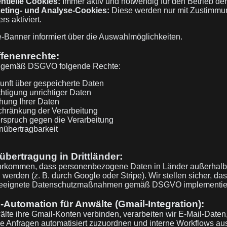
ntielle Cookies:
Immer aktiv und notwendig für den Betrieb de
eting- und Analyse-Cookies:
Diese werden nur mit Zustimmu
rs aktiviert.
-Banner informiert über die Auswahlmöglichkeiten.
ffenenrechte:
 gemäß DSGVO folgende Rechte:
unft über gespeicherte Daten
htigung unrichtiger Daten
hung Ihrer Daten
chränkung der Verarbeitung
rspruch gegen die Verarbeitung
nübertragbarkeit
übertragung in Drittländer:
orkommen, dass personenbezogene Daten in Länder außerhalb
 werden (z. B. durch Google oder Stripe). Wir stellen sicher, da
geeignete Datenschutzmaßnahmen gemäß DSGVO implementie
l-Automation für Anwälte (Gmail-Integration):
te ihre Gmail-Konten verbinden, verarbeiten wir E-Mail-Daten
 Anfragen automatisiert zuzuordnen und interne Workflows au