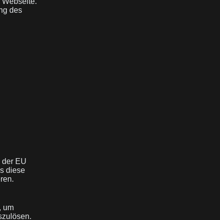
r Webseite.
ng des
 der EU
ss diese
ren.
, um
szulösen.