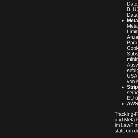
Date
B. U
Data 
Meta
Meta
Limi
Anze
Para
Cook
Subs
mini
Ausw
erfol
USA 
von 
Strip
sein
EU ü
AWS
Tracking-F
und Meta P
Im LawFirm
statt, um 