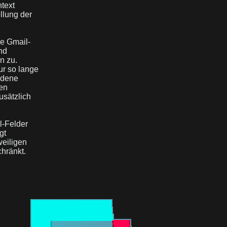
text
ellung der
ie Gmail-
nd
n zu.
r so lange
undene
gen
usätzlich
l-Felder
gt
weiligen
chränkt.