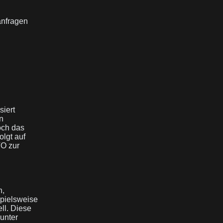
anfragen
siert
n
och das
olgt auf
VO zur
n,
spielsweise
ll. Diese
 unter