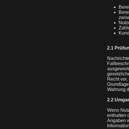
Berei
Bere
zwis
Nutze
Zahl
Kund
2.1 Prüfu
Nachrichte
Fallbeschr
ausgewerte
gesetzlich
Recht vor,
Grundlage 
Wahrung de
2.2 Umgan
Wenn Nutze
enthalten 
Angaben w
Informatio