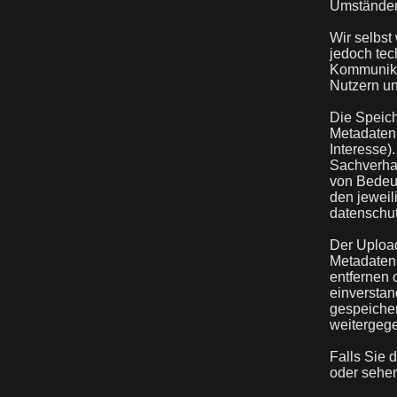
Umständen
Wir selbst
jedoch tec
Kommunika
Nutzern un
Die Speic
Metadaten 
Interesse)
Sachverhal
von Bedeut
den jeweil
datenschut
Der Upload 
Metadaten 
entfernen 
einverstan
gespeiche
weitergeg
Falls Sie 
oder sehen