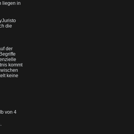
 liegen in
yJuristo
ch die
uf der
Begriffe
enzielle
ltnis kommt
zwischen
elt keine
lb von 4
.