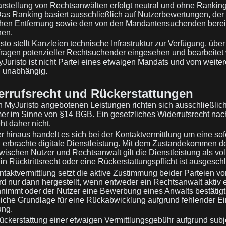
rstellung von Rechtsanwälten erfolgt neutral und ohne Rankin
Das Ranking basiert ausschließlich auf Nutzerbewertungen, der
chen Entfernung sowie den von den Mandantensuchenden bereit
nen.
to stellt Kanzleien technische Infrastruktur zur Verfügung, über
ragen potenzieller Rechtsuchender eingesehen und bearbeitet
Juristo ist nicht Partei eines etwaigen Mandats und vom weiter
g unabhängig.
errufsrecht und Rückerstattungen
 MyJuristo angebotenen Leistungen richten sich ausschließlic
r im Sinne von §14 BGB. Ein gesetzliches Widerrufsrecht na
t daher nicht.
 hinaus handelt es sich bei der Kontaktvermittlung um eine sof
g erbrachte digitale Dienstleistung. Mit dem Zustandekommen d
wischen Nutzer und Rechtsanwalt gilt die Dienstleistung als vol
Ein Rücktrittsrecht oder eine Rückerstattungspflicht ist ausgesch
taktvermittlung setzt die aktive Zustimmung beider Parteien vo
rd nur dann hergestellt, wenn entweder ein Rechtsanwalt aktiv 
nimmt oder der Nutzer eine Bewerbung eines Anwalts bestätigt
egliche Grundlage für eine Rückabwicklung aufgrund fehlender Ei
ung.
ckerstattung einer etwaigen Vermittlungsgebühr aufgrund subj