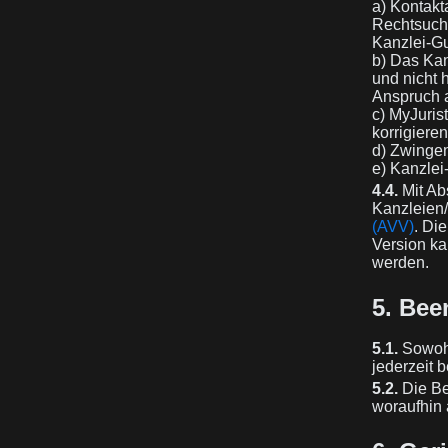
a) Kontakt
Rechtsuche
Kanzlei-Gu
b) Das Kan
und nicht 
Anspruch 
c) MyJurist
korrigiere
d) Zwingen
e) Kanzlei
4.4.
Mit Ab
Kanzleien
(AVV)
. Di
Version ka
werden.
5. Bee
5.1.
Sowohl
jederzeit 
5.2.
Die Be
woraufhin 