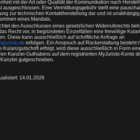
nheit mit der Art oder Qualität der Kommunikation nach Herstel
st ausgeschlossen. Eine Vermittlungsgebühr stellt eine pauscha
tung zur technischen Kontaktherstellung dar und ist unabhängi
ommen eines Mandats.
tet des Ausschlusses eines gesetzlichen Widerrufsrechts behä
das Recht vor, in begründeten Einzelfällen eine freiwillige Kul
n. Diese kann ausschließlich auf schriftliche Anfrage an
yjuristo.de
erfolgen. Ein Anspruch auf Rückerstattung besteht n
e Kulanzgutschrift erfolgt, wird diese ausschließlich in Form ein
en Kanzlei-Guthabens auf dem registrierten MyJuristo-Konto d
 Kanzlei gutgeschrieben.
ualisiert: 14.01.2026