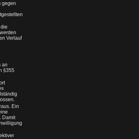
g gegen
gestellten
 die
 werden
en Verlauf
h an
ch §355
ort
es
lständig
lossen.
raus. Ein
eine
. Damit
nwilligung
ektiver