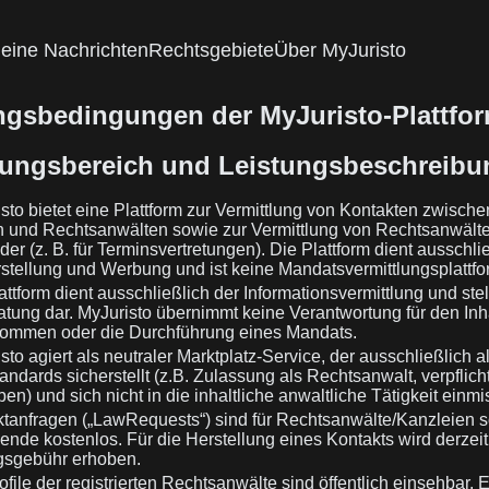
eine Nachrichten
Rechtsgebiete
Über MyJuristo
gsbedingungen der MyJuristo-Plattfo
tungsbereich und Leistungsbeschreibu
sto bietet eine Plattform zur Vermittlung von Kontakten zwische
 und Rechtsanwälten sowie zur Vermittlung von Rechtsanwält
der (z. B. für Terminsvertretungen). Die Plattform dient ausschli
stellung und Werbung und ist keine Mandatsvermittlungsplattfo
ttform dient ausschließlich der Informationsvermittlung und stel
tung dar. MyJuristo übernimmt keine Verantwortung für den Inha
ommen oder die Durchführung eines Mandats.
to agiert als neutraler Marktplatz-Service, der ausschließlich 
tandards sicherstellt (z.B. Zulassung als Rechtsanwalt, verpflic
en) und sich nicht in die inhaltliche anwaltliche Tätigkeit einmi
tanfragen („LawRequests“) sind für Rechtsanwälte/Kanzleien s
nde kostenlos. Für die Herstellung eines Kontakts wird derzeit
gsgebühr erhoben.
file der registrierten Rechtsanwälte sind öffentlich einsehbar. 