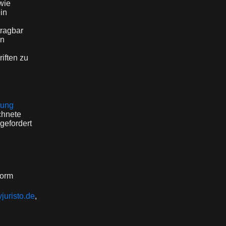
wie
in
tragbar
en
riften zu
rung
chnete
gefordert
form
uristo.de
,