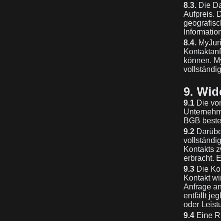
8.3.
Die Da
Aufpreis. 
geografis
Informatio
8.4.
MyJuris
Kontaktanf
können. My
vollständi
9. Wid
9.1
Die von
Unternehme
BGB besteh
9.2
Darüber
vollständi
Kontakts z
erbracht. 
9.3
Die Kon
Kontakt wi
Anfrage an
entfällt j
oder Leist
9.4
Eine Rü