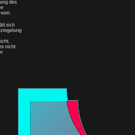
lung des
le
g vom
lt sich
anzregelung
icht.
es nicht
er