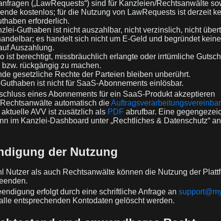
anfragen („LawRequests“) sind für Kanzleien/Rechtsanwälte so
nde kostenlos; für die Nutzung von LawRequests ist derzeit ke
thaben erforderlich.
zlei-Guthaben ist nicht auszahlbar, nicht verzinslich, nicht über
handelbar; es handelt sich nicht um E-Geld und begründet kein
auf Auszahlung.
o ist berechtigt, missbräuchlich erlangte oder irrtümliche Gutsch
n bzw. rückgängig zu machen.
de gesetzliche Rechte der Parteien bleiben unberührt.
-Guthaben ist nicht für SaaS-Abonnements einlösbar.
schluss eines Abonnements für ein SaaS-Produkt akzeptieren
/Rechtsanwälte automatisch die
Auftragsverarbeitungsvereinba
e aktuelle AVV ist zusätzlich als
PDF
abrufbar. Eine gegengezei
nn im Kanzlei-Dashboard unter „Rechtliches & Datenschutz“ an
ndigung der Nutzung
 Nutzer als auch Rechtsanwälte können die Nutzung der Platt
beenden.
endigung erfolgt durch eine schriftliche Anfrage an
support@myj
alle entsprechenden Kontodaten gelöscht werden.