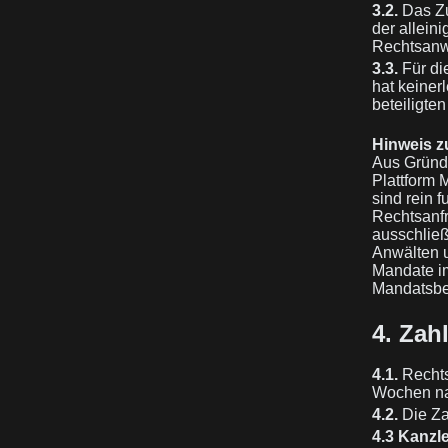
3.2.
Das Zu
der allein
Rechtsanwa
3.3.
Für di
hat keiner
beteiligten
Hinweis z
Aus Gründe
Plattform 
sind rein 
Rechtsanfr
ausschließ
Anwälten u
Mandate i
Mandatsbe
4. Za
4.1.
Rechts
Wochen na
4.2.
Die Za
4.3 Kanzl