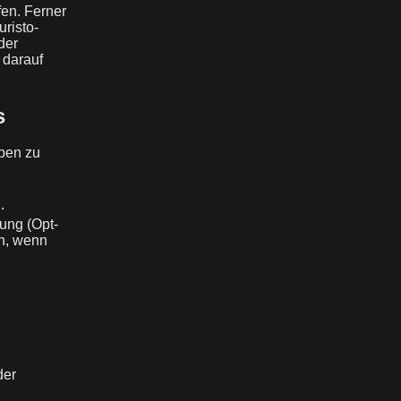
fen. Ferner
risto-
der
 darauf
s
aben zu
.
mung (Opt-
en, wenn
der