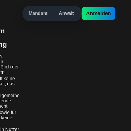
Anmelden
Mandant
Anwalt
rm
ng
n
en
eßlich der
rm.
lt keine
lt, das
allgemeine
htende
scht.
owie für
 keine
Ein Nutzer