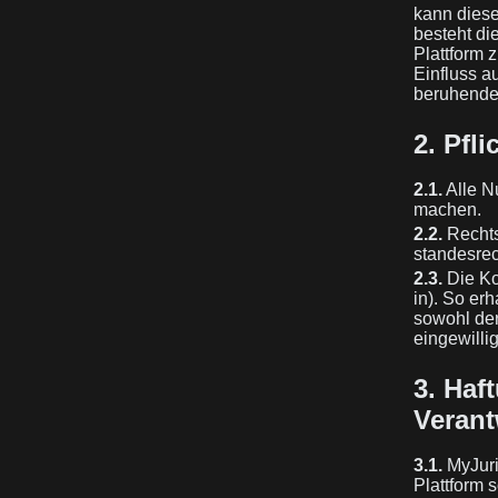
kann diese
besteht di
Plattform 
Einfluss a
beruhende 
2. Pfl
2.1.
Alle N
machen.
2.2.
Rechts
standesrec
2.3.
Die Kon
in). So er
sowohl der
eingewilli
3. Haf
Veran
3.1.
MyJuris
Plattform 