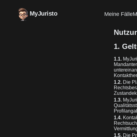
MyJuristo
Meine Fälle
M
Nutzun
1. Gel
1.1.
MyJuri
Mandanten
untereinan
Kontakther
1.2.
Die Pla
Rechtsbera
Zustandek
1.3.
MyJuris
Qualitätss
Profilangab
1.4.
Kontak
Rechtsuche
Vermittlun
1.5.
Die Pro