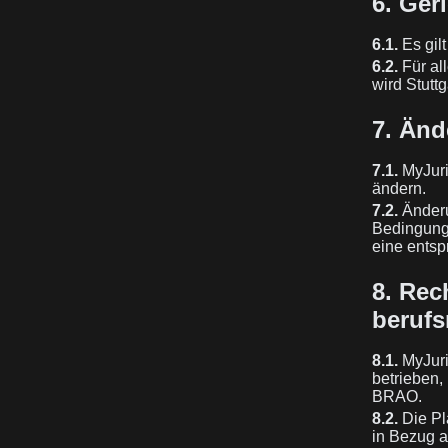
6. Ger
6.1.
Es gil
6.2.
Für al
wird Stutt
7. Än
7.1.
MyJuri
ändern.
7.2.
Änderu
Bedingunge
eine entsp
8. Rec
berufs
8.1.
MyJuri
betrieben
BRAO.
8.2.
Die Pl
in Bezug a