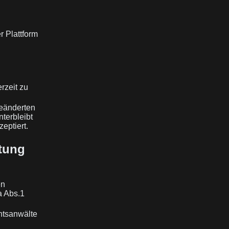
r Plattform
rzeit zu
geänderten
terbleibt
eptiert.
tung
en
a Abs.1
htsanwälte