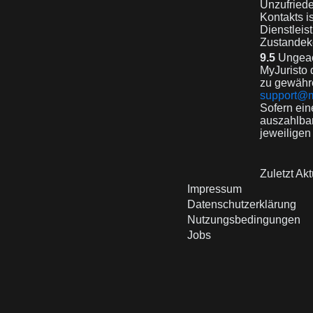
Unzufriede
Kontakts i
Dienstleis
Zustandek
9.5
Ungeach
MyJuristo 
zu gewähre
support@m
Sofern ein
auszahlbar
jeweiligen
Zuletzt Akt
Impressum
Datenschutzerklärung
Nutzungsbedingungen
Jobs