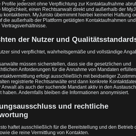
 Profile jederzeit ohne Verpflichtung zur Kontaktaufnahme abru
e Möglichkeit, einen Rechtsanwalt direkt und außerhalb der MyJu
zu kontaktieren. MyJuristo übernimmt hierbei keinerlei Haftung o
uf die außerhalb der Plattform getätigten Kontaktaufnahmen und
Vertragsverhältnisse.
ichten der Nutzer und Qualitätsstandard
utzer sind verpflichtet, wahrheitsgemäße und vollständige Ang
anwälte müssen sicherstellen, dass sie die gesetzlichen und
htlichen Anforderungen für die Annahme von Mandaten erfüllen
taktvermittlung erfolgt ausschließlich mit beidseitiger Zustim
halten registrierte Rechtsanwälte erst dann konkrete Kontaktdat
 Anwalt als auch der suchende Mandant aktiv in den Austausch
gt haben. Andernfalls bleiben die Informationen anonymisiert.
tungsausschluss und rechtliche
twortung
to haftet ausschließlich für die Bereitstellung und den Betrieb 
sowie die reine Vermittlung von Kontakten.