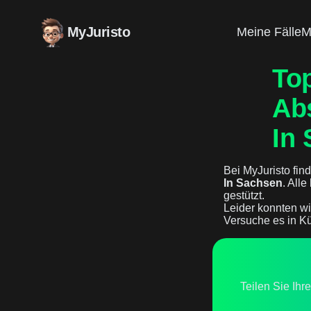
MyJuristo
Meine Fälle
M
Top
Ab
In
Bei MyJuristo find
In Sachsen
. All
gestützt.
Leider konnten wi
Versuche es in Kü
Teilen Sie Ihr