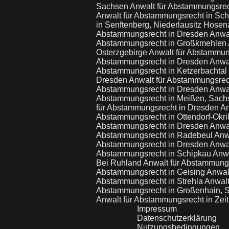
Sachsen
Anwalt für Abstammungsre
Anwalt für Abstammungsrecht in Sc
in Senftenberg, Niederlausitz Hose
Abstammungsrecht in Dresden
Anwal
Abstammungsrecht in Großkmehlen
Osterzgebirge
Anwalt für Abstammun
Abstammungsrecht in Dresden
Anwa
Abstammungsrecht in Ketzerbachtal
Dresden
Anwalt für Abstammungsrec
Abstammungsrecht in Dresden
Anwal
Abstammungsrecht in Meißen, Sac
für Abstammungsrecht in Dresden
An
Abstammungsrecht in Ottendorf-Okri
Abstammungsrecht in Dresden
Anwa
Abstammungsrecht in Radebeul
Anw
Abstammungsrecht in Dresden
Anwa
Abstammungsrecht in Schipkau
Anwa
Bei Ruhland
Anwalt für Abstammungs
Abstammungsrecht in Geising
Anwal
Abstammungsrecht in Strehla
Anwalt
Abstammungsrecht in Großenhain,
Anwalt für Abstammungsrecht in Zei
Impressum
Datenschutzerklärung
Nutzungsbedingungen