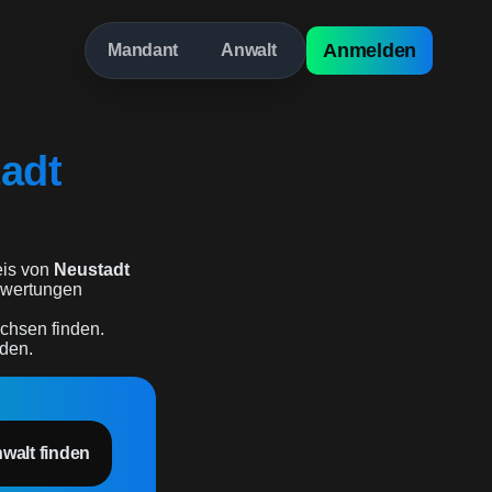
Anmelden
Mandant
Anwalt
adt
is von
Neustadt
bewertungen
achsen finden.
rden.
nwalt finden