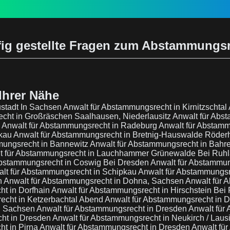
ig gestellte Fragen zum Abstammungs
Ihrer Nähe
ustadt In Sachsen
Anwalt für Abstammungsrecht in Kirnitzschtal
cht in Großräschen Saalhausen, Niederlausitz
Anwalt für Abs
e
Anwalt für Abstammungsrecht in Radeburg
Anwalt für Abstamm
rkau
Anwalt für Abstammungsrecht in Bretnig-Hauswalde Röde
mungsrecht in Bannewitz
Anwalt für Abstammungsrecht in Bahre
t für Abstammungsrecht in Lauchhammer Grünewalde Bei Ruh
Abstammungsrecht in Coswig Bei Dresden
Anwalt für Abstammun
lt für Abstammungsrecht in Schipkau
Anwalt für Abstammungsr
n
Anwalt für Abstammungsrecht in Dohna, Sachsen
Anwalt für 
ht in Dorfhain
Anwalt für Abstammungsrecht in Hirschstein Bei
echt in Ketzerbachtal Abend
Anwalt für Abstammungsrecht in 
n, Sachsen
Anwalt für Abstammungsrecht in Dresden
Anwalt für
cht in Dresden
Anwalt für Abstammungsrecht in Neukirch / Laus
ht in Pirna
Anwalt für Abstammungsrecht in Dresden
Anwalt fü