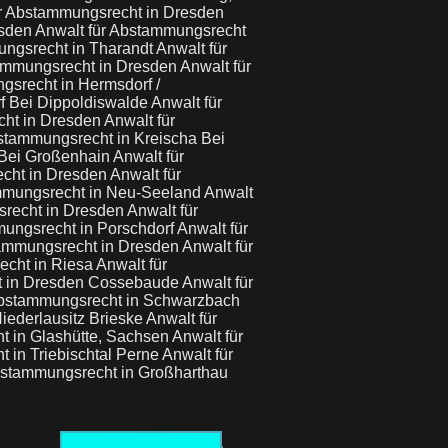
ür Abstammungsrecht in Dresden
esden
Anwalt für Abstammungsrecht
ungsrecht in Tharandt
Anwalt für
tammungsrecht in Dresden
Anwalt für
gsrecht in Hermsdorf /
f Bei Dippoldiswalde
Anwalt für
cht in Dresden
Anwalt für
stammungsrecht in Kreischa Bei
 Bei Großenhain
Anwalt für
echt in Dresden
Anwalt für
mmungsrecht in Neu-Seeland
Anwalt
srecht in Dresden
Anwalt für
mungsrecht in Porschdorf
Anwalt für
tammungsrecht in Dresden
Anwalt für
echt in Riesa
Anwalt für
t in Dresden Cossebaude
Anwalt für
Abstammungsrecht in Schwarzbach
iederlausitz Brieske
Anwalt für
t in Glashütte, Sachsen
Anwalt für
 in Triebischtal Perne
Anwalt für
bstammungsrecht in Großharthau