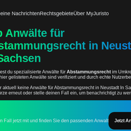
eine Nachrichten
Rechtsgebiete
Über MyJuristo
 Anwälte für
stammungsrecht in Neust
 Sachsen
est du spezialisierte Anwälte für
Abstammungsrecht
im Umkre
e hier gelisteten Anwälte sind verifiziert und durch echte Nutzer
r aktuell keine Anwälte für Abstammungsrecht in Neustadt In S
rze erneut oder stelle deinen Fall ein, um benachrichtigt zu we
en Fall jetzt mit und finden Sie den passenden Anwalt
Jetzt A