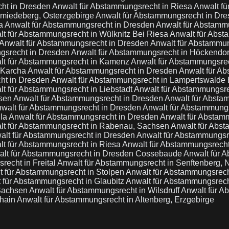
cht in Dresden
Anwalt für Abstammungsrecht in Riesa
Anwalt f
hmiedeberg, Osterzgebirge
Anwalt für Abstammungsrecht in Dr
na
Anwalt für Abstammungsrecht in Dresden
Anwalt für Abstamm
t für Abstammungsrecht in Wülknitz Bei Riesa
Anwalt für Abs
Anwalt für Abstammungsrecht in Dresden
Anwalt für Abstammun
gsrecht in Dresden
Anwalt für Abstammungsrecht in Höckendor
lt für Abstammungsrecht in Kamenz
Anwalt für Abstammungsre
 Karcha
Anwalt für Abstammungsrecht in Dresden
Anwalt für Ab
ht in Dresden
Anwalt für Abstammungsrecht in Lampertswalde
t für Abstammungsrecht in Liebstadt
Anwalt für Abstammungsr
hsen
Anwalt für Abstammungsrecht in Dresden
Anwalt für Absta
walt für Abstammungsrecht in Dresden
Anwalt für Abstammung
lla
Anwalt für Abstammungsrecht in Dresden
Anwalt für Abstam
lt für Abstammungsrecht in Rabenau, Sachsen
Anwalt für Abs
alt für Abstammungsrecht in Dresden
Anwalt für Abstammungsr
lt für Abstammungsrecht in Riesa
Anwalt für Abstammungsrech
lt für Abstammungsrecht in Dresden Cossebaude
Anwalt für 
recht in Freital
Anwalt für Abstammungsrecht in Senftenberg, N
t für Abstammungsrecht in Stolpen
Anwalt für Abstammungsrech
 für Abstammungsrecht in Glaubitz
Anwalt für Abstammungsrecht
 Sachsen
Anwalt für Abstammungsrecht in Wilsdruff
Anwalt für A
thain
Anwalt für Abstammungsrecht in Altenberg, Erzgebirge