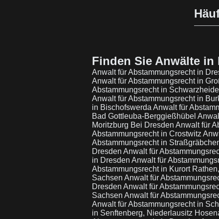
Häuf
Finden Sie Anwälte in 
Anwalt für Abstammungsrecht in Dr
Anwalt für Abstammungsrecht in Gro
Abstammungsrecht in Schwarzheid
Anwalt für Abstammungsrecht in Bu
in Bischofswerda
Anwalt für Abstam
Bad Gottleuba-Berggießhübel
Anwal
Moritzburg Bei Dresden
Anwalt für 
Abstammungsrecht in Crostwitz
Anwa
Abstammungsrecht in Straßgräbche
Dresden
Anwalt für Abstammungsrec
in Dresden
Anwalt für Abstammungsr
Abstammungsrecht in Kurort Rathe
Sachsen
Anwalt für Abstammungsre
Dresden
Anwalt für Abstammungsrec
Sachsen
Anwalt für Abstammungsre
Anwalt für Abstammungsrecht in Sc
in Senftenberg, Niederlausitz Hose