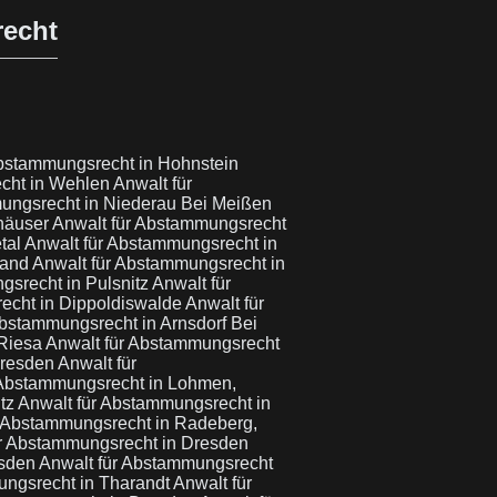
recht
Abstammungsrecht in Hohnstein
echt in Wehlen
Anwalt für
ungsrecht in Niederau Bei Meißen
rhäuser
Anwalt für Abstammungsrecht
tal
Anwalt für Abstammungsrecht in
land
Anwalt für Abstammungsrecht in
gsrecht in Pulsnitz
Anwalt für
echt in Dippoldiswalde
Anwalt für
Abstammungsrecht in Arnsdorf Bei
 Riesa
Anwalt für Abstammungsrecht
Dresden
Anwalt für
 Abstammungsrecht in Lohmen,
itz
Anwalt für Abstammungsrecht in
r Abstammungsrecht in Radeberg,
ür Abstammungsrecht in Dresden
esden
Anwalt für Abstammungsrecht
ungsrecht in Tharandt
Anwalt für