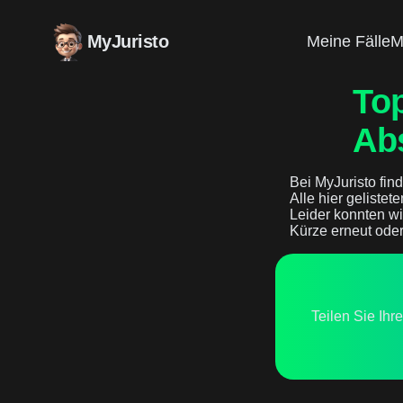
MyJuristo
Meine Fälle
M
Top
Ab
Bei MyJuristo find
Alle hier gelistet
Leider konnten wi
Kürze erneut oder
Teilen Sie Ihr