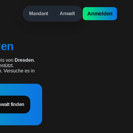
Anmelden
Mandant
Anwalt
den
is von
Dresden
.
stützt.
n. Versuche es in
nwalt finden