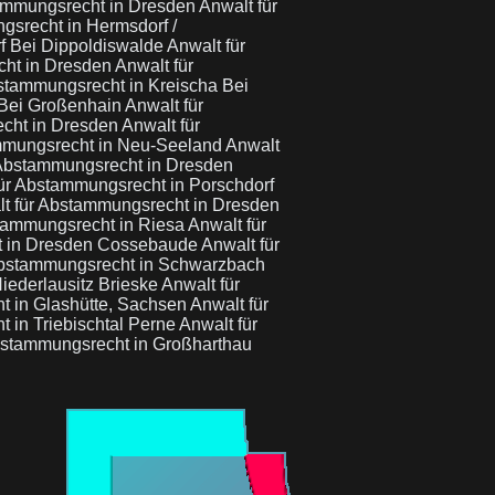
tammungsrecht in Dresden
Anwalt für
gsrecht in Hermsdorf /
f Bei Dippoldiswalde
Anwalt für
cht in Dresden
Anwalt für
stammungsrecht in Kreischa Bei
 Bei Großenhain
Anwalt für
echt in Dresden
Anwalt für
mmungsrecht in Neu-Seeland
Anwalt
 Abstammungsrecht in Dresden
ür Abstammungsrecht in Porschdorf
t für Abstammungsrecht in Dresden
stammungsrecht in Riesa
Anwalt für
t in Dresden Cossebaude
Anwalt für
Abstammungsrecht in Schwarzbach
iederlausitz Brieske
Anwalt für
t in Glashütte, Sachsen
Anwalt für
 in Triebischtal Perne
Anwalt für
bstammungsrecht in Großharthau