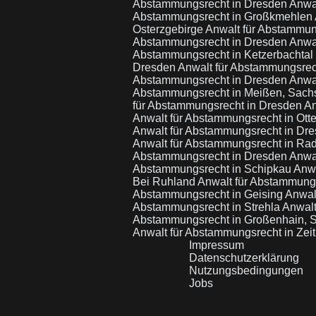
Abstammungsrecht in Dresden
Anwal
Abstammungsrecht in Großkmehlen
Osterzgebirge
Anwalt für Abstammun
Abstammungsrecht in Dresden
Anwa
Abstammungsrecht in Ketzerbachtal
Dresden
Anwalt für Abstammungsrec
Abstammungsrecht in Dresden
Anwal
Abstammungsrecht in Meißen, Sac
für Abstammungsrecht in Dresden
An
Anwalt für Abstammungsrecht in Otte
Anwalt für Abstammungsrecht in Dr
Anwalt für Abstammungsrecht in Ra
Abstammungsrecht in Dresden
Anwa
Abstammungsrecht in Schipkau
Anwa
Bei Ruhland
Anwalt für Abstammungs
Abstammungsrecht in Geising
Anwal
Abstammungsrecht in Strehla
Anwalt
Abstammungsrecht in Großenhain,
Anwalt für Abstammungsrecht in Zei
Impressum
Datenschutzerklärung
Nutzungsbedingungen
Jobs