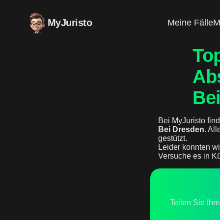
MyJuristo
Meine Fälle
M
Top
Ab
Be
Bei MyJuristo find
Bei Dresden
. Al
gestützt.
Leider konnten wi
Versuche es in Kü
Teilen Sie Ihr