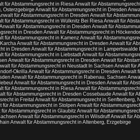
lt für Abstammungsrecht in Riesa
Anwalt für Abstammungsrech
, Osterzgebirge
Anwalt für Abstammungsrecht in Dresden
Anwal
nwalt für Abstammungsrecht in Dresden
Anwalt für Abstammun
t für Abstammungsrecht in Wülknitz Bei Riesa
Anwalt für Abs
Anwalt für Abstammungsrecht in Dresden
Anwalt für Abstammun
gsrecht in Dresden
Anwalt für Abstammungsrecht in Höckendor
lt für Abstammungsrecht in Kamenz
Anwalt für Abstammungsre
 Karcha
Anwalt für Abstammungsrecht in Dresden
Anwalt für Ab
ht in Dresden
Anwalt für Abstammungsrecht in Lampertswalde
t für Abstammungsrecht in Liebstadt
Anwalt für Abstammungsr
hsen
Anwalt für Abstammungsrecht in Dresden
Anwalt für Absta
walt für Abstammungsrecht in Neustadt In Sachsen
Anwalt für
ndorf-Okrilla
Anwalt für Abstammungsrecht in Dresden
Anwalt f
esden
Anwalt für Abstammungsrecht in Rabenau, Sachsen
Anwal
debeul
Anwalt für Abstammungsrecht in Dresden
Anwalt für Ab
lt für Abstammungsrecht in Riesa
Anwalt für Abstammungsrech
lt für Abstammungsrecht in Dresden Cossebaude
Anwalt für 
recht in Freital
Anwalt für Abstammungsrecht in Senftenberg, N
t für Abstammungsrecht in Stolpen
Anwalt für Abstammungsrech
 für Abstammungsrecht in Glaubitz
Anwalt für Abstammungsrecht
 Sachsen
Anwalt für Abstammungsrecht in Wilsdruff
Anwalt für A
thain
Anwalt für Abstammungsrecht in Altenberg, Erzgebirge