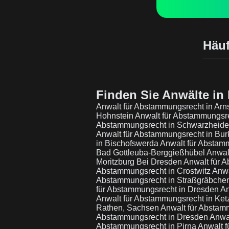
Häuf
Finden Sie Anwälte in 
Anwalt für Abstammungsrecht in Arn
Hohnstein
Anwalt für Abstammungsre
Abstammungsrecht in Schwarzheid
Anwalt für Abstammungsrecht in Bu
in Bischofswerda
Anwalt für Abstam
Bad Gottleuba-Berggießhübel
Anwal
Moritzburg Bei Dresden
Anwalt für 
Abstammungsrecht in Crostwitz
Anwa
Abstammungsrecht in Straßgräbche
für Abstammungsrecht in Dresden
An
Anwalt für Abstammungsrecht in Ke
Rathen, Sachsen
Anwalt für Abstam
Abstammungsrecht in Dresden
Anwal
Abstammungsrecht in Pirna
Anwalt 