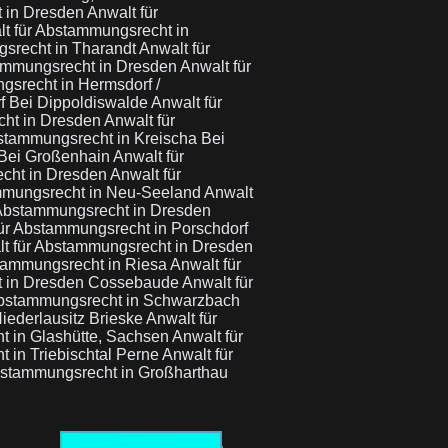
t in Dresden
Anwalt für
t für Abstammungsrecht in
gsrecht in Tharandt
Anwalt für
tammungsrecht in Dresden
Anwalt für
gsrecht in Hermsdorf /
f Bei Dippoldiswalde
Anwalt für
cht in Dresden
Anwalt für
stammungsrecht in Kreischa Bei
 Bei Großenhain
Anwalt für
echt in Dresden
Anwalt für
mmungsrecht in Neu-Seeland
Anwalt
 Abstammungsrecht in Dresden
ür Abstammungsrecht in Porschdorf
t für Abstammungsrecht in Dresden
stammungsrecht in Riesa
Anwalt für
t in Dresden Cossebaude
Anwalt für
Abstammungsrecht in Schwarzbach
iederlausitz Brieske
Anwalt für
t in Glashütte, Sachsen
Anwalt für
 in Triebischtal Perne
Anwalt für
bstammungsrecht in Großharthau