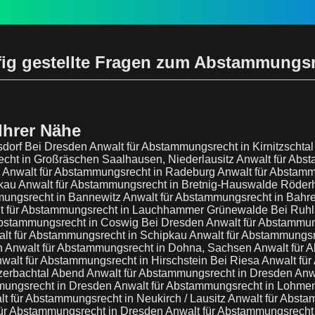
ig gestellte Fragen zum Abstammungs
Ihrer Nähe
sdorf Bei Dresden
Anwalt für Abstammungsrecht in Kirnitzschta
cht in Großräschen Saalhausen, Niederlausitz
Anwalt für Abs
e
Anwalt für Abstammungsrecht in Radeburg
Anwalt für Abstamm
rkau
Anwalt für Abstammungsrecht in Bretnig-Hauswalde Röde
mungsrecht in Bannewitz
Anwalt für Abstammungsrecht in Bahre
t für Abstammungsrecht in Lauchhammer Grünewalde Bei Ruh
Abstammungsrecht in Coswig Bei Dresden
Anwalt für Abstammun
lt für Abstammungsrecht in Schipkau
Anwalt für Abstammungsr
n
Anwalt für Abstammungsrecht in Dohna, Sachsen
Anwalt für 
walt für Abstammungsrecht in Hirschstein Bei Riesa
Anwalt fü
tzerbachtal Abend
Anwalt für Abstammungsrecht in Dresden
Anw
mungsrecht in Dresden
Anwalt für Abstammungsrecht in Lohme
t für Abstammungsrecht in Neukirch / Lausitz
Anwalt für Abst
für Abstammungsrecht in Dresden
Anwalt für Abstammungsrecht