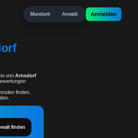
Anmelden
Mandant
Anwalt
orf
is von
Arnsdorf
erbewertungen
resden finden.
rden.
nwalt finden