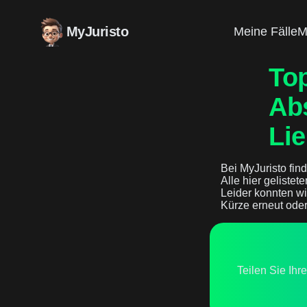
MyJuristo
Meine Fälle
M
Top
Ab
Lie
Bei MyJuristo find
Alle hier gelistet
Leider konnten wi
Kürze erneut oder
Teilen Sie Ihr