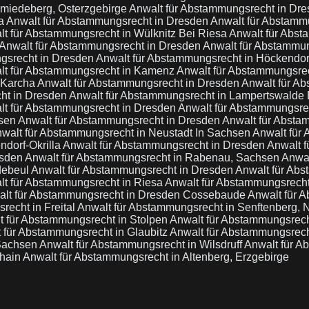
hmiedeberg, Osterzgebirge
Anwalt für Abstammungsrecht in Dr
na
Anwalt für Abstammungsrecht in Dresden
Anwalt für Abstamm
t für Abstammungsrecht in Wülknitz Bei Riesa
Anwalt für Abs
Anwalt für Abstammungsrecht in Dresden
Anwalt für Abstammun
gsrecht in Dresden
Anwalt für Abstammungsrecht in Höckendor
lt für Abstammungsrecht in Kamenz
Anwalt für Abstammungsre
 Karcha
Anwalt für Abstammungsrecht in Dresden
Anwalt für Ab
ht in Dresden
Anwalt für Abstammungsrecht in Lampertswalde
lt für Abstammungsrecht in Dresden
Anwalt für Abstammungsre
hsen
Anwalt für Abstammungsrecht in Dresden
Anwalt für Absta
walt für Abstammungsrecht in Neustadt In Sachsen
Anwalt für
ndorf-Okrilla
Anwalt für Abstammungsrecht in Dresden
Anwalt f
esden
Anwalt für Abstammungsrecht in Rabenau, Sachsen
Anwal
debeul
Anwalt für Abstammungsrecht in Dresden
Anwalt für Ab
lt für Abstammungsrecht in Riesa
Anwalt für Abstammungsrech
lt für Abstammungsrecht in Dresden Cossebaude
Anwalt für 
recht in Freital
Anwalt für Abstammungsrecht in Senftenberg, N
t für Abstammungsrecht in Stolpen
Anwalt für Abstammungsrech
 für Abstammungsrecht in Glaubitz
Anwalt für Abstammungsrecht
 Sachsen
Anwalt für Abstammungsrecht in Wilsdruff
Anwalt für A
thain
Anwalt für Abstammungsrecht in Altenberg, Erzgebirge