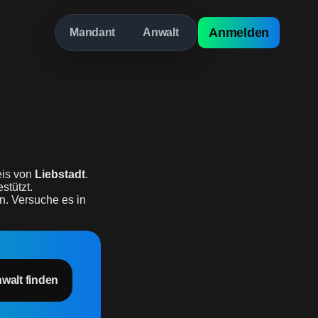
Anmelden
Mandant
Anwalt
is von
Liebstadt
.
stützt.
n. Versuche es in
nwalt finden