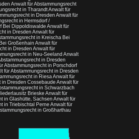
esden
Anwalt für Abstammungsrecht
ungsrecht in Tharandt
Anwalt für
tammungsrecht in Dresden
Anwalt für
gsrecht in Hermsdorf /
f Bei Dippoldiswalde
Anwalt für
cht in Dresden
Anwalt für
stammungsrecht in Kreischa Bei
 Bei Großenhain
Anwalt für
cht in Dresden
Anwalt für
mmungsrecht in Neu-Seeland
Anwalt
 Abstammungsrecht in Dresden
ür Abstammungsrecht in Porschdorf
t für Abstammungsrecht in Dresden
stammungsrecht in Riesa
Anwalt für
t in Dresden Cossebaude
Anwalt für
Abstammungsrecht in Schwarzbach
iederlausitz Brieske
Anwalt für
t in Glashütte, Sachsen
Anwalt für
 in Triebischtal Perne
Anwalt für
bstammungsrecht in Großharthau