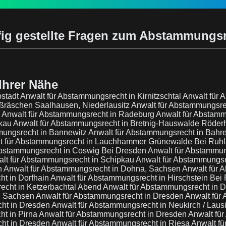
ig gestellte Fragen zum Abstammungs
Ihrer Nähe
bstadt
Anwalt für Abstammungsrecht in Kirnitzschtal
Anwalt für 
ßräschen Saalhausen, Niederlausitz
Anwalt für Abstammungsr
e
Anwalt für Abstammungsrecht in Radeburg
Anwalt für Abstamm
rkau
Anwalt für Abstammungsrecht in Bretnig-Hauswalde Röde
mungsrecht in Bannewitz
Anwalt für Abstammungsrecht in Bahre
t für Abstammungsrecht in Lauchhammer Grünewalde Bei Ruh
Abstammungsrecht in Coswig Bei Dresden
Anwalt für Abstammun
lt für Abstammungsrecht in Schipkau
Anwalt für Abstammungsr
n
Anwalt für Abstammungsrecht in Dohna, Sachsen
Anwalt für 
ht in Dorfhain
Anwalt für Abstammungsrecht in Hirschstein Bei
echt in Ketzerbachtal Abend
Anwalt für Abstammungsrecht in 
n, Sachsen
Anwalt für Abstammungsrecht in Dresden
Anwalt für
cht in Dresden
Anwalt für Abstammungsrecht in Neukirch / Laus
ht in Pirna
Anwalt für Abstammungsrecht in Dresden
Anwalt fü
cht in Dresden
Anwalt für Abstammungsrecht in Riesa
Anwalt f