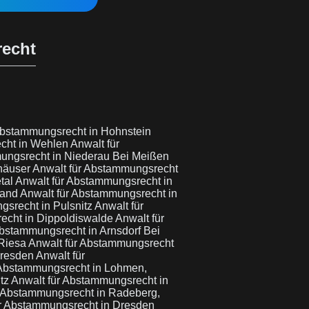
recht
Abstammungsrecht in Hohnstein
echt in Wehlen
Anwalt für
ungsrecht in Niederau Bei Meißen
rhäuser
Anwalt für Abstammungsrecht
tal
Anwalt für Abstammungsrecht in
land
Anwalt für Abstammungsrecht in
gsrecht in Pulsnitz
Anwalt für
echt in Dippoldiswalde
Anwalt für
Abstammungsrecht in Arnsdorf Bei
 Riesa
Anwalt für Abstammungsrecht
Dresden
Anwalt für
 Abstammungsrecht in Lohmen,
itz
Anwalt für Abstammungsrecht in
r Abstammungsrecht in Radeberg,
ür Abstammungsrecht in Dresden