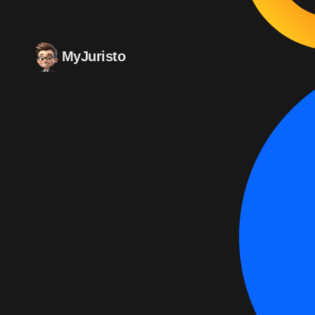
MyJuristo