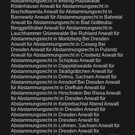
Abstammungsrecht in Bretnig-Hauswalde
Röderhäuser
Anwalt für Abstammungsrecht in
Bischofswerda
Anwalt für Abstammungsrecht in
Bannewitz
Anwalt für Abstammungsrecht in Bahretal
Anwalt für Abstammungsrecht in Bad Gottleuba-
Berggießhübel
Anwalt für Abstammungsrecht in
Lauchhammer Grünewalde Bei Ruhland
Anwalt für
Abstammungsrecht in Moritzburg Bei Dresden
Anwalt für Abstammungsrecht in Coswig Bei
Dresden
Anwalt für Abstammungsrecht in Pulsnitz
Anwalt für Abstammungsrecht in Crostwitz
Anwalt für
Abstammungsrecht in Schipkau
Anwalt für
Abstammungsrecht in Dippoldiswalde
Anwalt für
Abstammungsrecht in Straßgräbchen
Anwalt für
Abstammungsrecht in Dohna, Sachsen
Anwalt für
Abstammungsrecht in Arnsdorf Bei Dresden
Anwalt
für Abstammungsrecht in Dorfhain
Anwalt für
Abstammungsrecht in Hirschstein Bei Riesa
Anwalt
für Abstammungsrecht in Dresden
Anwalt für
Abstammungsrecht in Ketzerbachtal Abend
Anwalt
für Abstammungsrecht in Dresden
Anwalt für
Abstammungsrecht in Dresden
Anwalt für
Abstammungsrecht in Dresden
Anwalt für
Abstammungsrecht in Lohmen, Sachsen
Anwalt für
Abstammungsrecht in Dresden
Anwalt für