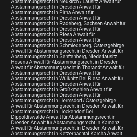
Abstammungsrecht in Neukirch / Lausitz
Anwalt für
Abstammungsrecht in Dresden
Anwalt für
Abstammungsrecht in Pirna
Anwalt für
Abstammungsrecht in Dresden
Anwalt für
Abstammungsrecht in Radeberg, Sachsen
Anwalt für
Abstammungsrecht in Dresden
Anwalt für
Abstammungsrecht in Riesa
Anwalt für
Abstammungsrecht in Dresden
Anwalt für
Abstammungsrecht in Schmiedeberg, Osterzgebirge
Anwalt für Abstammungsrecht in Dresden
Anwalt für
Abstammungsrecht in Senftenberg, Niederlausitz
Hosena
Anwalt für Abstammungsrecht in Dresden
Anwalt für Abstammungsrecht in Tharandt
Anwalt für
Abstammungsrecht in Dresden
Anwalt für
Abstammungsrecht in Wülknitz Bei Riesa
Anwalt für
Abstammungsrecht in Dresden
Anwalt für
Abstammungsrecht in Großkmehlen
Anwalt für
Abstammungsrecht in Dresden
Anwalt für
Abstammungsrecht in Hermsdorf / Osterzgebirge
Anwalt für Abstammungsrecht in Dresden
Anwalt für
Abstammungsrecht in Höckendorf Bei
Dippoldiswalde
Anwalt für Abstammungsrecht in
Dresden
Anwalt für Abstammungsrecht in Kamenz
Anwalt für Abstammungsrecht in Dresden
Anwalt für
Abstammungsrecht in Ketzerbachtal Karcha
Anwalt