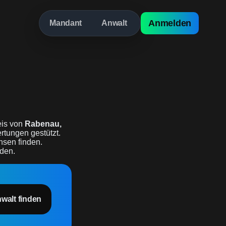
Anmelden
Mandant
Anwalt
is von
Rabenau,
ertungen gestützt.
hsen finden.
rden.
nwalt finden