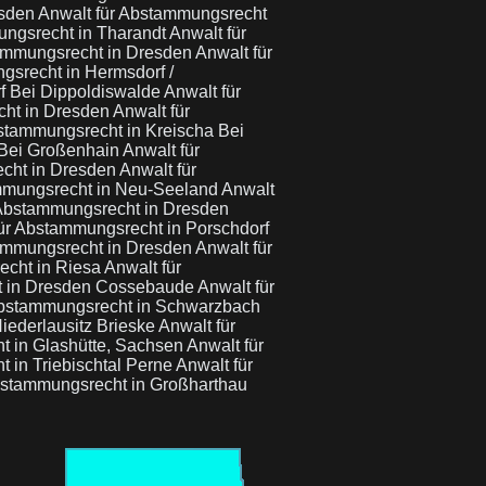
esden
Anwalt für Abstammungsrecht
ungsrecht in Tharandt
Anwalt für
tammungsrecht in Dresden
Anwalt für
gsrecht in Hermsdorf /
f Bei Dippoldiswalde
Anwalt für
cht in Dresden
Anwalt für
stammungsrecht in Kreischa Bei
 Bei Großenhain
Anwalt für
echt in Dresden
Anwalt für
mmungsrecht in Neu-Seeland
Anwalt
 Abstammungsrecht in Dresden
ür Abstammungsrecht in Porschdorf
tammungsrecht in Dresden
Anwalt für
echt in Riesa
Anwalt für
t in Dresden Cossebaude
Anwalt für
Abstammungsrecht in Schwarzbach
iederlausitz Brieske
Anwalt für
t in Glashütte, Sachsen
Anwalt für
 in Triebischtal Perne
Anwalt für
bstammungsrecht in Großharthau