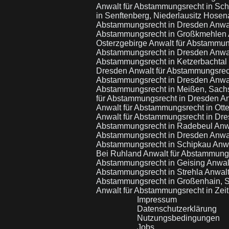
Anwalt für Abstammungsrecht in Sc
in Senftenberg, Niederlausitz Hose
Abstammungsrecht in Dresden
Anwal
Abstammungsrecht in Großkmehlen
Osterzgebirge
Anwalt für Abstammun
Abstammungsrecht in Dresden
Anwa
Abstammungsrecht in Ketzerbachtal
Dresden
Anwalt für Abstammungsrec
Abstammungsrecht in Dresden
Anwal
Abstammungsrecht in Meißen, Sac
für Abstammungsrecht in Dresden
An
Anwalt für Abstammungsrecht in Otte
Anwalt für Abstammungsrecht in Dr
Abstammungsrecht in Radebeul
Anw
Abstammungsrecht in Dresden
Anwa
Abstammungsrecht in Schipkau
Anwa
Bei Ruhland
Anwalt für Abstammungs
Abstammungsrecht in Geising
Anwal
Abstammungsrecht in Strehla
Anwalt
Abstammungsrecht in Großenhain,
Anwalt für Abstammungsrecht in Zei
Impressum
Datenschutzerklärung
Nutzungsbedingungen
Jobs