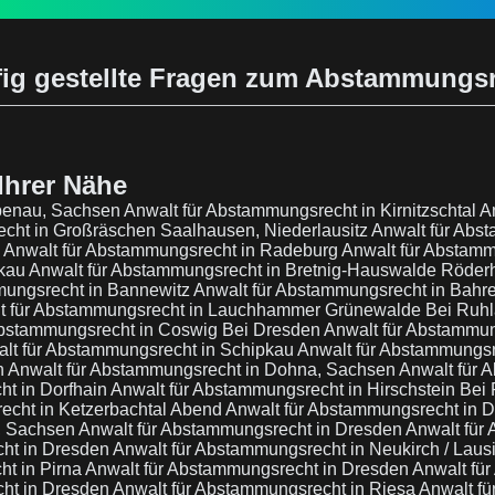
ig gestellte Fragen zum Abstammungs
Ihrer Nähe
abenau, Sachsen
Anwalt für Abstammungsrecht in Kirnitzschtal
A
cht in Großräschen Saalhausen, Niederlausitz
Anwalt für Abs
e
Anwalt für Abstammungsrecht in Radeburg
Anwalt für Abstamm
rkau
Anwalt für Abstammungsrecht in Bretnig-Hauswalde Röde
mungsrecht in Bannewitz
Anwalt für Abstammungsrecht in Bahre
t für Abstammungsrecht in Lauchhammer Grünewalde Bei Ruh
Abstammungsrecht in Coswig Bei Dresden
Anwalt für Abstammun
lt für Abstammungsrecht in Schipkau
Anwalt für Abstammungsr
n
Anwalt für Abstammungsrecht in Dohna, Sachsen
Anwalt für 
ht in Dorfhain
Anwalt für Abstammungsrecht in Hirschstein Bei
echt in Ketzerbachtal Abend
Anwalt für Abstammungsrecht in 
n, Sachsen
Anwalt für Abstammungsrecht in Dresden
Anwalt für
cht in Dresden
Anwalt für Abstammungsrecht in Neukirch / Laus
ht in Pirna
Anwalt für Abstammungsrecht in Dresden
Anwalt fü
cht in Dresden
Anwalt für Abstammungsrecht in Riesa
Anwalt f