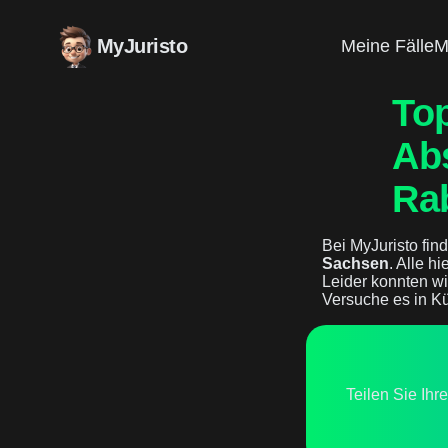
MyJuristo
Meine Fälle
M
Top
Ab
Ra
Bei MyJuristo find
Sachsen
. Alle h
Leider konnten wi
Versuche es in Kü
Teilen Sie Ihr