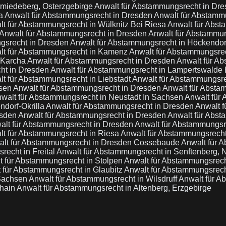
hmiedeberg, Osterzgebirge
Anwalt für Abstammungsrecht in Dr
na
Anwalt für Abstammungsrecht in Dresden
Anwalt für Abstamm
t für Abstammungsrecht in Wülknitz Bei Riesa
Anwalt für Abs
Anwalt für Abstammungsrecht in Dresden
Anwalt für Abstammun
gsrecht in Dresden
Anwalt für Abstammungsrecht in Höckendor
lt für Abstammungsrecht in Kamenz
Anwalt für Abstammungsre
 Karcha
Anwalt für Abstammungsrecht in Dresden
Anwalt für Ab
ht in Dresden
Anwalt für Abstammungsrecht in Lampertswalde
t für Abstammungsrecht in Liebstadt
Anwalt für Abstammungsr
hsen
Anwalt für Abstammungsrecht in Dresden
Anwalt für Absta
walt für Abstammungsrecht in Neustadt In Sachsen
Anwalt für
ndorf-Okrilla
Anwalt für Abstammungsrecht in Dresden
Anwalt f
esden
Anwalt für Abstammungsrecht in Dresden
Anwalt für Abs
alt für Abstammungsrecht in Dresden
Anwalt für Abstammungsr
lt für Abstammungsrecht in Riesa
Anwalt für Abstammungsrech
lt für Abstammungsrecht in Dresden Cossebaude
Anwalt für 
recht in Freital
Anwalt für Abstammungsrecht in Senftenberg, N
t für Abstammungsrecht in Stolpen
Anwalt für Abstammungsrech
 für Abstammungsrecht in Glaubitz
Anwalt für Abstammungsrecht
 Sachsen
Anwalt für Abstammungsrecht in Wilsdruff
Anwalt für A
thain
Anwalt für Abstammungsrecht in Altenberg, Erzgebirge