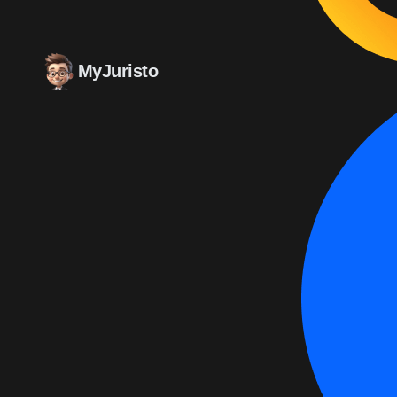
MyJuristo