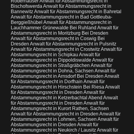
Röderhäuser
Anwalt für Abstammungsrecht in
Bischofswerda
Anwalt für Abstammungsrecht in
Bannewitz
Anwalt für Abstammungsrecht in Bahretal
Anwalt für Abstammungsrecht in Bad Gottleuba-
Berggießhübel
Anwalt für Abstammungsrecht in
Lauchhammer Grünewalde Bei Ruhland
Anwalt für
Abstammungsrecht in Moritzburg Bei Dresden
Anwalt für Abstammungsrecht in Coswig Bei
Dresden
Anwalt für Abstammungsrecht in Pulsnitz
Anwalt für Abstammungsrecht in Crostwitz
Anwalt für
Abstammungsrecht in Schipkau
Anwalt für
Abstammungsrecht in Dippoldiswalde
Anwalt für
Abstammungsrecht in Straßgräbchen
Anwalt für
Abstammungsrecht in Dohna, Sachsen
Anwalt für
Abstammungsrecht in Arnsdorf Bei Dresden
Anwalt
für Abstammungsrecht in Dorfhain
Anwalt für
Abstammungsrecht in Hirschstein Bei Riesa
Anwalt
für Abstammungsrecht in Dresden
Anwalt für
Abstammungsrecht in Ketzerbachtal Abend
Anwalt
für Abstammungsrecht in Dresden
Anwalt für
Abstammungsrecht in Kurort Rathen, Sachsen
Anwalt für Abstammungsrecht in Dresden
Anwalt für
Abstammungsrecht in Lohmen, Sachsen
Anwalt für
Abstammungsrecht in Dresden
Anwalt für
Abstammungsrecht in Neukirch / Lausitz
Anwalt für