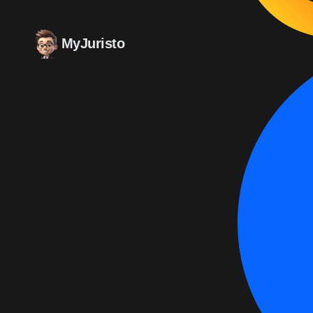
MyJuristo