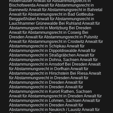
Röderhäuser
Anwalt für Abstammungsrecht in
Bischofswerda
Anwalt für Abstammungsrecht in
Bannewitz
Anwalt für Abstammungsrecht in Bahretal
Anwalt für Abstammungsrecht in Bad Gottleuba-
Berggießhübel
Anwalt für Abstammungsrecht in
Lauchhammer Grünewalde Bei Ruhland
Anwalt für
Abstammungsrecht in Moritzburg Bei Dresden
Anwalt für Abstammungsrecht in Coswig Bei
Dresden
Anwalt für Abstammungsrecht in Pulsnitz
Anwalt für Abstammungsrecht in Crostwitz
Anwalt für
Abstammungsrecht in Schipkau
Anwalt für
Abstammungsrecht in Dippoldiswalde
Anwalt für
Abstammungsrecht in Straßgräbchen
Anwalt für
Abstammungsrecht in Dohna, Sachsen
Anwalt für
Abstammungsrecht in Arnsdorf Bei Dresden
Anwalt
für Abstammungsrecht in Dorfhain
Anwalt für
Abstammungsrecht in Hirschstein Bei Riesa
Anwalt
für Abstammungsrecht in Dresden
Anwalt für
Abstammungsrecht in Dresden
Anwalt für
Abstammungsrecht in Dresden
Anwalt für
Abstammungsrecht in Kurort Rathen, Sachsen
Anwalt für Abstammungsrecht in Dresden
Anwalt für
Abstammungsrecht in Lohmen, Sachsen
Anwalt für
Abstammungsrecht in Dresden
Anwalt für
Abstammungsrecht in Neukirch / Lausitz
Anwalt für