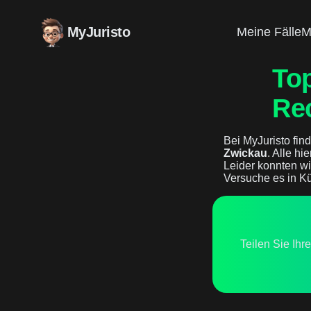
MyJuristo
Meine Fälle
M
To
Re
Bei MyJuristo find
Zwickau
. Alle hi
Leider konnten wi
Versuche es in Kü
Teilen Sie Ihr