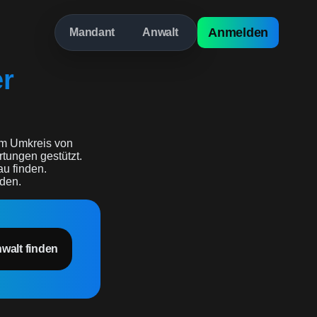
Anmelden
Mandant
Anwalt
er
m Umkreis von
rtungen gestützt.
au finden.
rden.
nwalt finden