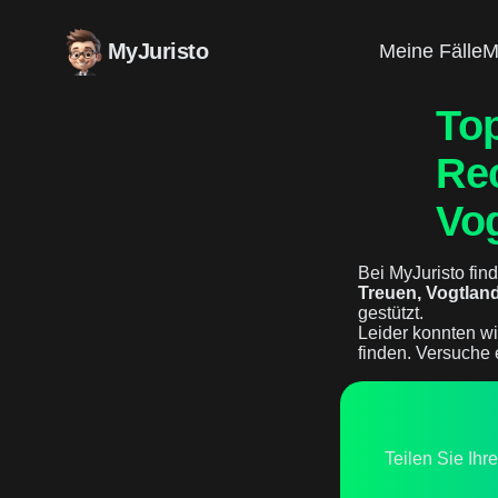
MyJuristo
Meine Fälle
M
To
Rec
Vo
Bei MyJuristo find
Treuen, Vogtlan
gestützt.
Leider konnten wi
finden. Versuche 
Teilen Sie Ihr