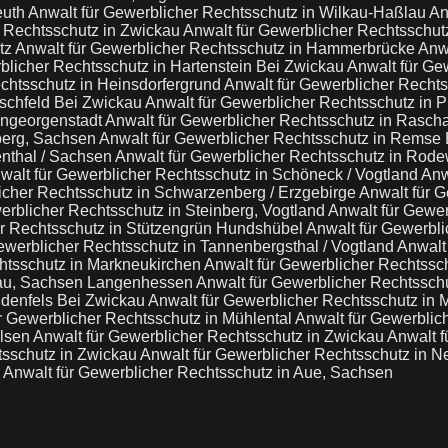
euth
Anwalt für Gewerblicher Rechtsschutz in Wilkau-Haßlau
An
r Rechtsschutz in Zwickau
Anwalt für Gewerblicher Rechtsschut
tz
Anwalt für Gewerblicher Rechtsschutz in Hammerbrücke
Anwa
blicher Rechtsschutz in Hartenstein Bei Zwickau
Anwalt für Ge
echtsschutz in Heinsdorfergrund
Anwalt für Gewerblicher Rechts
rschfeld Bei Zwickau
Anwalt für Gewerblicher Rechtsschutz in P
nngeorgenstadt
Anwalt für Gewerblicher Rechtsschutz in Rasc
berg, Sachsen
Anwalt für Gewerblicher Rechtsschutz in Remse
enthal / Sachsen
Anwalt für Gewerblicher Rechtsschutz in Rod
walt für Gewerblicher Rechtsschutz in Schöneck / Vogtland
Anw
icher Rechtsschutz in Schwarzenberg / Erzgebirge
Anwalt für G
erblicher Rechtsschutz in Steinberg, Vogtland
Anwalt für Gewer
er Rechtsschutz in Stützengrün Hundshübel
Anwalt für Gewerbli
ewerblicher Rechtsschutz in Tannenbergsthal / Vogtland
Anwalt
htsschutz in Markneukirchen
Anwalt für Gewerblicher Rechtssc
dau, Sachsen Langenhessen
Anwalt für Gewerblicher Rechtsschu
ldenfels Bei Zwickau
Anwalt für Gewerblicher Rechtsschutz in 
r Gewerblicher Rechtsschutz in Mühlental
Anwalt für Gewerblic
ülsen
Anwalt für Gewerblicher Rechtsschutz in Zwickau
Anwalt f
tsschutz in Zwickau
Anwalt für Gewerblicher Rechtsschutz in N
a
Anwalt für Gewerblicher Rechtsschutz in Aue, Sachsen