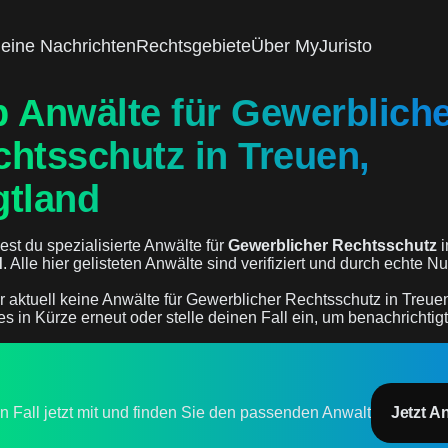
eine Nachrichten
Rechtsgebiete
Über MyJuristo
p Anwälte für Gewerblich
htsschutz in Treuen,
gtland
est du spezialisierte Anwälte für
Gewerblicher Rechtsschutz
i
d
. Alle hier gelisteten Anwälte sind verifiziert und durch echte
r aktuell keine Anwälte für Gewerblicher Rechtsschutz in Treue
es in Kürze erneut oder stelle deinen Fall ein, um benachrichtig
en Fall jetzt mit und finden Sie den passenden Anwalt
Jetzt A