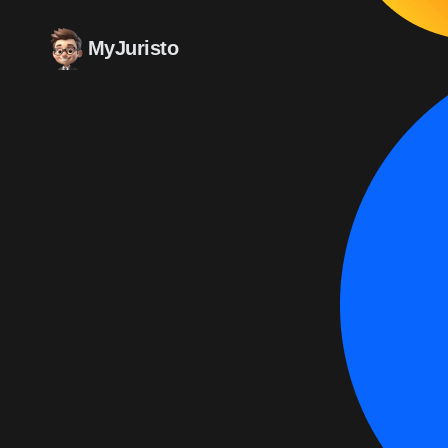
MyJuristo