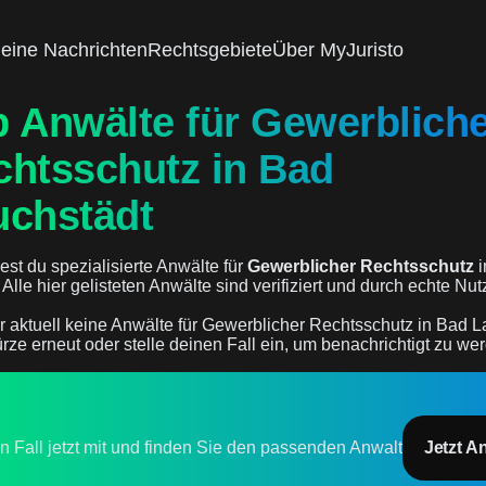
eine Nachrichten
Rechtsgebiete
Über MyJuristo
p Anwälte für Gewerblich
chtsschutz in Bad
uchstädt
est du spezialisierte Anwälte für
Gewerblicher Rechtsschutz
i
. Alle hier gelisteten Anwälte sind verifiziert und durch echte N
r aktuell keine Anwälte für Gewerblicher Rechtsschutz in Bad L
rze erneut oder stelle deinen Fall ein, um benachrichtigt zu we
en Fall jetzt mit und finden Sie den passenden Anwalt
Jetzt A