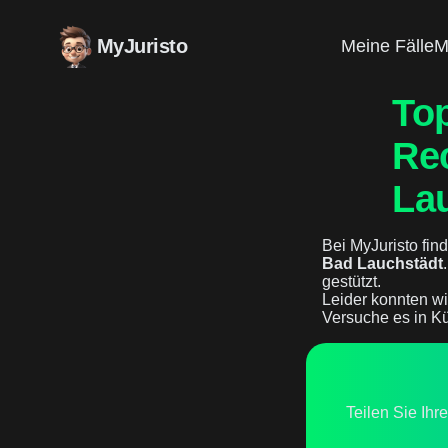
MyJuristo
Meine Fälle
M
To
Re
La
Bei MyJuristo find
Bad Lauchstädt
gestützt.
Leider konnten wi
Versuche es in Kü
Teilen Sie Ihr