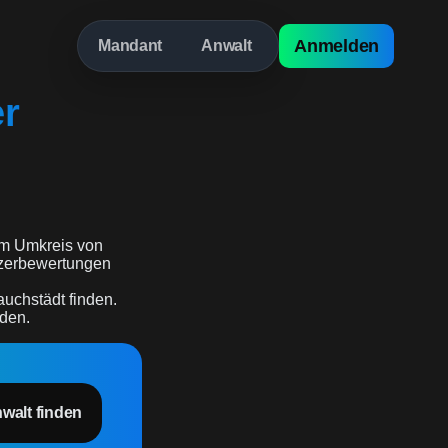
Anmelden
Mandant
Anwalt
er
m Umkreis von
utzerbewertungen
auchstädt finden.
rden.
nwalt finden