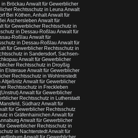
z in Bröckau
Anwalt für Gewerblicher
licher Rechtsschutz in Leuna
Anwalt
rf Bei Köthen, Anhalt
Anwalt für
 Bei Aschersleben
Anwalt für
t für Gewerblicher Rechtsschutz in
sschutz in Dessau-Roßlau
Anwalt für
Dessau-Roßlau
Anwalt für
tsschutz in Dessau-Roßlau
Anwalt für
lt für Gewerblicher Rechtsschutz in
chtsschutz in Sandersdorf, Sachsen-
Schkopau
Anwalt für Gewerblicher
blicher Rechtsschutz in Droyßig
in Elsteraue
Anwalt für Gewerblicher
icher Rechtsschutz in Wohlmirstedt
 Altjeßnitz
Anwalt für Gewerblicher
her Rechtsschutz in Freckleben
(Unstrut)
Anwalt für Gewerblicher
rblicher Rechtsschutz in Lutherstadt
 Mansfeld, Südharz
Anwalt für
alt für Gewerblicher Rechtsschutz
hutz in Gräfenhainichen
Anwalt für
 Annaburg
Anwalt für Gewerblicher
für Gewerblicher Rechtsschutz in
schutz in Nachterstedt
Anwalt für
Quedlinburg
Anwalt für Gewerblicher