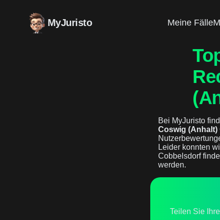
MyJuristo
Meine Fälle
M
To
Re
(An
Bei MyJuristo find
Coswig (Anhalt)
Nutzerbewertunge
Leider konnten wi
Cobbelsdorf finde
werden.
Teilen Sie Ihr