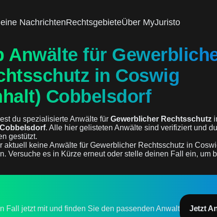
eine Nachrichten
Rechtsgebiete
Über MyJuristo
p Anwälte für Gewerblich
chtsschutz in Coswig
halt) Cobbelsdorf
est du spezialisierte Anwälte für
Gewerblicher Rechtsschutz
i
 Cobbelsdorf
. Alle hier gelisteten Anwälte sind verifiziert und d
n gestützt.
r aktuell keine Anwälte für Gewerblicher Rechtsschutz in Coswi
n. Versuche es in Kürze erneut oder stelle deinen Fall ein, um b
en Fall jetzt mit und finden Sie den passenden Anwalt
Jetzt A