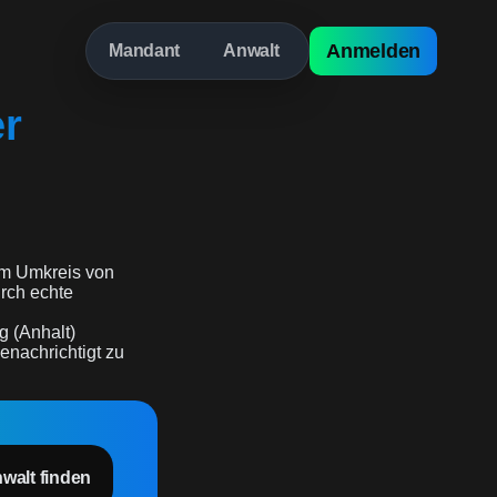
Anmelden
Mandant
Anwalt
er
m Umkreis von
urch echte
g (Anhalt)
enachrichtigt zu
nwalt finden