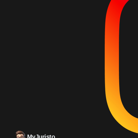
MyJuristo