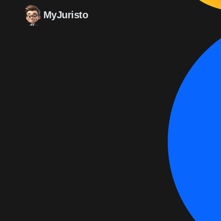
MyJuristo