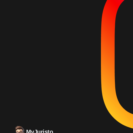
MyJuristo