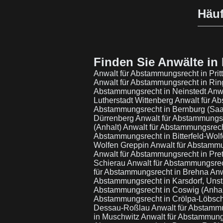
Häuf
Finden Sie Anwälte in 
Anwalt für Abstammungsrecht in Pritt
Anwalt für Abstammungsrecht in Rin
Abstammungsrecht in Neinstedt
Anwa
Lutherstadt Wittenberg
Anwalt für Ab
Abstammungsrecht in Bernburg (Saa
Dürrenberg
Anwalt für Abstammungs
(Anhalt)
Anwalt für Abstammungsrecht
Abstammungsrecht in Bitterfeld-Wolfe
Wolfen Greppin
Anwalt für Abstamm
Anwalt für Abstammungsrecht in Pret
Schierau
Anwalt für Abstammungsrec
für Abstammungsrecht in Brehna
Anw
Abstammungsrecht in Karsdorf, Unst
Abstammungsrecht in Coswig (Anhal
Abstammungsrecht in Crölpa-Löbsc
Dessau-Roßlau
Anwalt für Abstamm
in Muschwitz
Anwalt für Abstammun