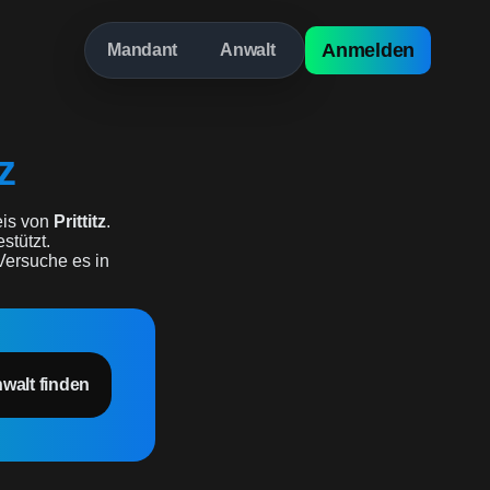
Anmelden
Mandant
Anwalt
z
is von
Prittitz
.
stützt.
 Versuche es in
nwalt finden