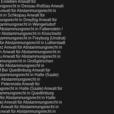
t Eisleben
Anwalt für
ungsrecht in Dessau-Roßlau
Anwalt
nwalt für Abstammungsrecht in
ht in Schkopau
Anwalt für
ungsrecht in Droyßig
Anwalt für
stammungsrecht in Wengelsdorf
 Abstammungsrecht in Falkenstein /
r Abstammungsrecht in Kloschwitz
tammungsrecht in Freyburg (Unstrut)
für Abstammungsrecht in Lutherstadt
arz
Anwalt für Abstammungsrecht in
ch
Anwalt für Abstammungsrecht in
au
Anwalt für Abstammungsrecht in
mmungsrecht in Großgörschen
für Abstammungsrecht in
f Bei Quedlinburg
Anwalt für
bstammungsrecht in Halle (Saale)
r Abstammungsrecht in
n Petersroda
Anwalt für
gsrecht in Halle (Saale)
Anwalt für
tammungsrecht in Quedlinburg
 für Abstammungsrecht in Halle
le)
Anwalt für Abstammungsrecht in
u
Anwalt für Abstammungsrecht in
nwalt für Abstammungsrecht in