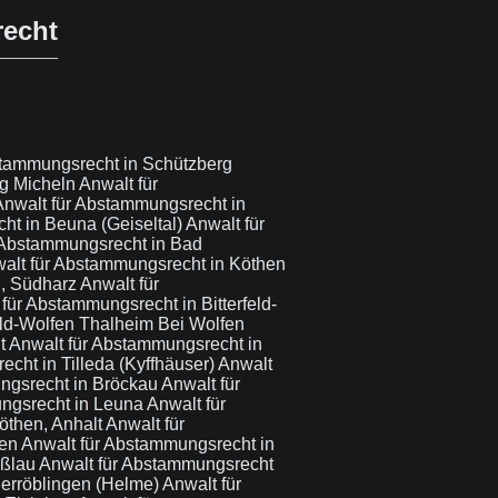
recht
stammungsrecht in Schützberg
rg Micheln
Anwalt für
Anwalt für Abstammungsrecht in
ht in Beuna (Geiseltal)
Anwalt für
 Abstammungsrecht in Bad
alt für Abstammungsrecht in Köthen
d, Südharz
Anwalt für
für Abstammungsrecht in Bitterfeld-
eld-Wolfen Thalheim Bei Wolfen
lt
Anwalt für Abstammungsrecht in
cht in Tilleda (Kyffhäuser)
Anwalt
ngsrecht in Bröckau
Anwalt für
ngsrecht in Leuna
Anwalt für
öthen, Anhalt
Anwalt für
ben
Anwalt für Abstammungsrecht in
oßlau
Anwalt für Abstammungsrecht
derröblingen (Helme)
Anwalt für