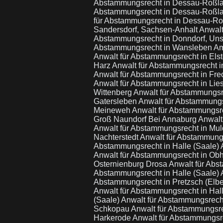
Abstammungsrecht in Dessau-Roßl
Abstammungsrecht in Dessau-Roßl
für Abstammungsrecht in Dessau-R
Sandersdorf, Sachsen-Anhalt
Anwalt
Abstammungsrecht in Donndorf, Uns
Abstammungsrecht in Wansleben A
Anwalt für Abstammungsrecht in Els
Harz
Anwalt für Abstammungsrecht in
Anwalt für Abstammungsrecht in Fr
Anwalt für Abstammungsrecht in Li
Wittenberg
Anwalt für Abstammungsr
Gatersleben
Anwalt für Abstammungs
Meineweh
Anwalt für Abstammungsr
Groß Naundorf Bei Annaburg
Anwalt
Anwalt für Abstammungsrecht in Mu
Nachterstedt
Anwalt für Abstammungs
Abstammungsrecht in Halle (Saale)
Anwalt für Abstammungsrecht in O
Osternienburg Drosa
Anwalt für Abs
Abstammungsrecht in Halle (Saale)
Abstammungsrecht in Pretzsch (Elb
Anwalt für Abstammungsrecht in Hal
(Saale)
Anwalt für Abstammungsrec
Schkopau
Anwalt für Abstammungsre
Harkerode
Anwalt für Abstammungs