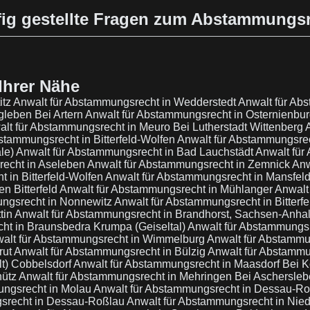
ig gestellte Fragen zum Abstammungs
Ihrer Nähe
itz
Anwalt für Abstammungsrecht in Wedderstedt
Anwalt für Ab
gleben Bei Artern
Anwalt für Abstammungsrecht in Osternienbu
lt für Abstammungsrecht in Meuro Bei Lutherstadt Wittenberg
stammungsrecht in Bitterfeld-Wolfen
Anwalt für Abstammungsrec
le)
Anwalt für Abstammungsrecht in Bad Lauchstädt
Anwalt für
recht in Aseleben
Anwalt für Abstammungsrecht in Zemnick
Anw
 in Bitterfeld-Wolfen
Anwalt für Abstammungsrecht in Mansfel
n Bitterfeld
Anwalt für Abstammungsrecht in Mühlanger
Anwalt 
ungsrecht in Nonnewitz
Anwalt für Abstammungsrecht in Bitterf
tin
Anwalt für Abstammungsrecht in Brandhorst, Sachsen-Anha
ht in Braunsbedra Krumpa (Geiseltal)
Anwalt für Abstammungsre
alt für Abstammungsrecht in Wimmelburg
Anwalt für Abstammu
rut
Anwalt für Abstammungsrecht in Bülzig
Anwalt für Abstammu
t) Cobbelsdorf
Anwalt für Abstammungsrecht in Maasdorf Bei K
hütz
Anwalt für Abstammungsrecht in Mehringen Bei Aschersle
ungsrecht in Molau
Anwalt für Abstammungsrecht in Dessau-R
gsrecht in Dessau-Roßlau
Anwalt für Abstammungsrecht in Nie