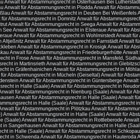
au
Anwalt für Abstammungsrecht in Osterhausen Bei Lutherstad
au
Anwalt für Abstammungsrecht in Plodda
Anwalt für Abstamm
oßlau
Anwalt für Abstammungsrecht in Deuben Bei Weißenfels
A
 für Abstammungsrecht in Domnitz
Anwalt für Abstammungsrec
trut
Anwalt für Abstammungsrecht in Seega
Anwalt für Abstamm
m See
Anwalt für Abstammungsrecht in Elsteraue
Anwalt für Ab
teraue
Anwalt für Abstammungsrecht in Wohlmirstedt
Anwalt für
 Altjeßnitz
Anwalt für Abstammungsrecht in Farnstädt
Anwalt fü
eckleben
Anwalt für Abstammungsrecht in Krosigk
Anwalt für Abs
eskau
Anwalt für Abstammungsrecht in Friedeburgerhütte
Anwalt 
echt in Frose
Anwalt für Abstammungsrecht in Mansfeld, Südh
recht in Martinsrieth
Anwalt für Abstammungsrecht in Glebitzs
echt in Gräfenhainichen
Anwalt für Abstammungsrecht in Möhl
 für Abstammungsrecht in Mücheln (Geiseltal)
Anwalt für Absta
ldenstein
Anwalt für Abstammungsrecht in Güntersberge
Anwalt 
recht in Halle (Saale)
Anwalt für Abstammungsrecht in Neudor
Anwalt für Abstammungsrecht in Nienburg (Saale)
Anwalt für A
bhausen
Anwalt für Abstammungsrecht in Halle (Saale)
Anwalt fü
tammungsrecht in Halle (Saale)
Anwalt für Abstammungsrecht i
Anwalt für Abstammungsrecht in Plötzkau
Anwalt für Abstammun
e)
Anwalt für Abstammungsrecht in Halle (Saale)
Anwalt für Abs
le (Saale)
Anwalt für Abstammungsrecht in Rottleberode
Anwalt
ht in Sangerhausen
Anwalt für Abstammungsrecht in Halle (Saa
cht in Halle (Saale)
Anwalt für Abstammungsrecht in Schkopa
recht in Schwenda
Anwalt für Abstammungsrecht in Hauteroda
A