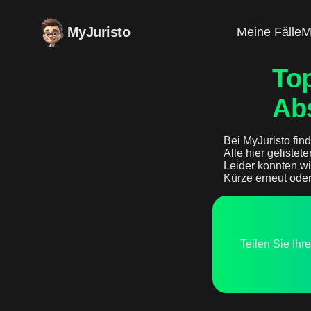
MyJuristo
Meine Fälle
M
Top
Abs
Bei MyJuristo find
Alle hier gelistet
Leider konnten wi
Kürze erneut oder
Teilen Sie Ihr