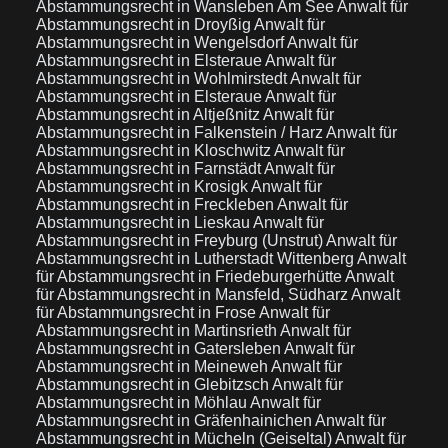
Abstammungsrecht in Wansleben Am See
Anwalt für
Abstammungsrecht in Droyßig
Anwalt für
Abstammungsrecht in Wengelsdorf
Anwalt für
Abstammungsrecht in Elsteraue
Anwalt für
Abstammungsrecht in Wohlmirstedt
Anwalt für
Abstammungsrecht in Elsteraue
Anwalt für
Abstammungsrecht in Altjeßnitz
Anwalt für
Abstammungsrecht in Falkenstein / Harz
Anwalt für
Abstammungsrecht in Kloschwitz
Anwalt für
Abstammungsrecht in Farnstädt
Anwalt für
Abstammungsrecht in Krosigk
Anwalt für
Abstammungsrecht in Freckleben
Anwalt für
Abstammungsrecht in Lieskau
Anwalt für
Abstammungsrecht in Freyburg (Unstrut)
Anwalt für
Abstammungsrecht in Lutherstadt Wittenberg
Anwalt
für Abstammungsrecht in Friedeburgerhütte
Anwalt
für Abstammungsrecht in Mansfeld, Südharz
Anwalt
für Abstammungsrecht in Frose
Anwalt für
Abstammungsrecht in Martinsrieth
Anwalt für
Abstammungsrecht in Gatersleben
Anwalt für
Abstammungsrecht in Meineweh
Anwalt für
Abstammungsrecht in Glebitzsch
Anwalt für
Abstammungsrecht in Möhlau
Anwalt für
Abstammungsrecht in Gräfenhainichen
Anwalt für
Abstammungsrecht in Mücheln (Geiseltal)
Anwalt für