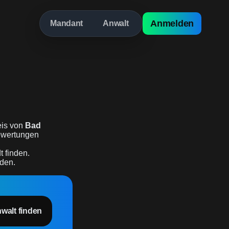
Anmelden
Mandant
Anwalt
is von
Bad
bewertungen
 finden.
rden.
nwalt finden