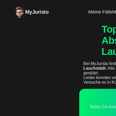
MyJuristo
Meine Fälle
M
Top
Ab
La
Bei MyJuristo find
Lauchstädt
. All
gestützt.
Leider konnten wi
Versuche es in Kü
Teilen Sie Ihr