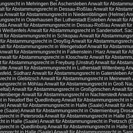
ungsrecht in Mehringen Bei Aschersleben
Anwalt für Abstammu
lt für Abstammungsrecht in Dessau-Roßlau
Anwalt für Abstam
au
Anwalt für Abstammungsrecht in Niederröblingen (Helme)
Anw
ngsrecht in Osterhausen Bei Lutherstadt Eisleben
Anwalt für 
odda
Anwalt für Abstammungsrecht in Dessau-Roßlau
Anwalt für
i Weißenfels
Anwalt für Abstammungsrecht in Sandersdorf, Sa
t für Abstammungsrecht in Schkopau
Anwalt für Abstammungsre
 für Abstammungsrecht in Droyßig
Anwalt für Abstammungsrech
lt für Abstammungsrecht in Wengelsdorf
Anwalt für Abstammun
Anwalt für Abstammungsrecht in Falkenstein / Harz
Anwalt für A
nwalt für Abstammungsrecht in Kloschwitz
Anwalt für Abstammu
 für Abstammungsrecht in Freyburg (Unstrut)
Anwalt für Absta
ütte
Anwalt für Abstammungsrecht in Lutherstadt Wittenberg
Anw
nsfeld, Südharz
Anwalt für Abstammungsrecht in Gatersleben
An
echt in Glebitzsch
Anwalt für Abstammungsrecht in Meineweh
mungsrecht in Möhlau
Anwalt für Abstammungsrecht in Groß Na
eltal)
Anwalt für Abstammungsrecht in Großgörschen
Anwalt fü
ntersberge
Anwalt für Abstammungsrecht in Nachterstedt
Anwalt
t in Neudorf Bei Quedlinburg
Anwalt für Abstammungsrecht in H
le)
Anwalt für Abstammungsrecht in Halle (Saale)
Anwalt für A
le (Saale)
Anwalt für Abstammungsrecht in Osternienburg Dros
srecht in Petersroda
Anwalt für Abstammungsrecht in Halle (S
t in Halle (Saale)
Anwalt für Abstammungsrecht in Pretzsch (
srecht in Quedlinburg
Anwalt für Abstammungsrecht in Halle (
ngsrecht in Halle (Saale)
Anwalt für Abstammungsrecht in Sa