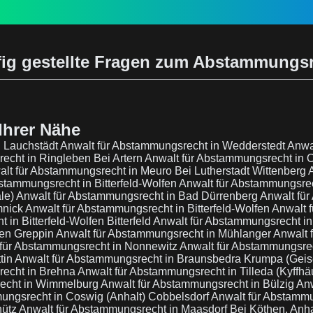
ig gestellte Fragen zum Abstammungs
Ihrer Nähe
d Lauchstädt
Anwalt für Abstammungsrecht in Wedderstedt
Anwa
echt in Ringleben Bei Artern
Anwalt für Abstammungsrecht in 
lt für Abstammungsrecht in Meuro Bei Lutherstadt Wittenberg
stammungsrecht in Bitterfeld-Wolfen
Anwalt für Abstammungsrec
le)
Anwalt für Abstammungsrecht in Bad Dürrenberg
Anwalt fü
mnick
Anwalt für Abstammungsrecht in Bitterfeld-Wolfen
Anwalt 
in Bitterfeld-Wolfen Bitterfeld
Anwalt für Abstammungsrecht i
fen Greppin
Anwalt für Abstammungsrecht in Mühlanger
Anwalt 
 für Abstammungsrecht in Nonnewitz
Anwalt für Abstammungsrec
tin
Anwalt für Abstammungsrecht in Braunsbedra Krumpa (Geise
recht in Brehna
Anwalt für Abstammungsrecht in Tilleda (Kyffhä
recht in Wimmelburg
Anwalt für Abstammungsrecht in Bülzig
Anw
ungsrecht in Coswig (Anhalt) Cobbelsdorf
Anwalt für Abstamm
hütz
Anwalt für Abstammungsrecht in Maasdorf Bei Köthen, Anh