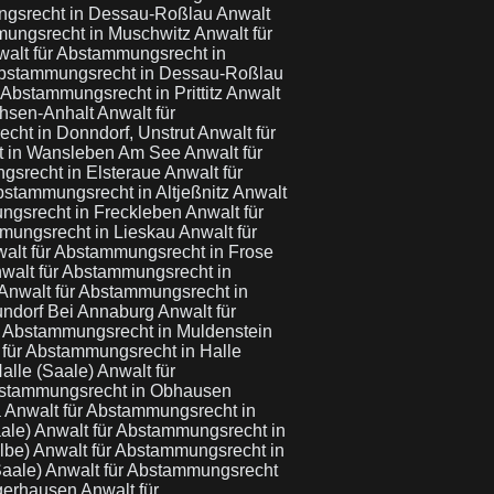
ngsrecht in Dessau-Roßlau
Anwalt
mungsrecht in Muschwitz
Anwalt für
alt für Abstammungsrecht in
Abstammungsrecht in Dessau-Roßlau
 Abstammungsrecht in Prittitz
Anwalt
chsen-Anhalt
Anwalt für
cht in Donndorf, Unstrut
Anwalt für
t in Wansleben Am See
Anwalt für
gsrecht in Elsteraue
Anwalt für
bstammungsrecht in Altjeßnitz
Anwalt
ngsrecht in Freckleben
Anwalt für
mmungsrecht in Lieskau
Anwalt für
alt für Abstammungsrecht in Frose
walt für Abstammungsrecht in
Anwalt für Abstammungsrecht in
undorf Bei Annaburg
Anwalt für
r Abstammungsrecht in Muldenstein
 für Abstammungsrecht in Halle
alle (Saale)
Anwalt für
bstammungsrecht in Obhausen
a
Anwalt für Abstammungsrecht in
aale)
Anwalt für Abstammungsrecht in
Elbe)
Anwalt für Abstammungsrecht in
Saale)
Anwalt für Abstammungsrecht
ngerhausen
Anwalt für