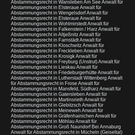
Abstammungsrecht in Wansleben Am See
Anwalt für
Abstammungsrecht in Elsteraue
Anwalt für
Abstammungsrecht in Wengelsdorf
Anwalt für
Abstammungsrecht in Elsteraue
Anwalt für
Abstammungsrecht in Wohlmirstedt
Anwalt für
Abstammungsrecht in Falkenstein / Harz
Anwalt für
Abstammungsrecht in Altjeßnitz
Anwalt für
Abstammungsrecht in Farnstädt
Anwalt für
Abstammungsrecht in Kloschwitz
Anwalt für
Abstammungsrecht in Freckleben
Anwalt für
Abstammungsrecht in Krosigk
Anwalt für
Abstammungsrecht in Freyburg (Unstrut)
Anwalt für
Abstammungsrecht in Lieskau
Anwalt für
Abstammungsrecht in Friedeburgerhütte
Anwalt für
Abstammungsrecht in Lutherstadt Wittenberg
Anwalt
für Abstammungsrecht in Frose
Anwalt für
Abstammungsrecht in Mansfeld, Südharz
Anwalt für
Abstammungsrecht in Gatersleben
Anwalt für
Abstammungsrecht in Martinsrieth
Anwalt für
Abstammungsrecht in Glebitzsch
Anwalt für
Abstammungsrecht in Meineweh
Anwalt für
Abstammungsrecht in Gräfenhainichen
Anwalt für
Abstammungsrecht in Möhlau
Anwalt für
Abstammungsrecht in Groß Naundorf Bei Annaburg
Anwalt für Abstammungsrecht in Mücheln (Geiseltal)