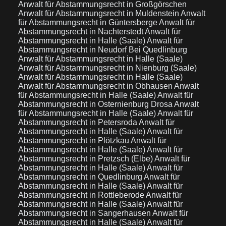
Anwalt für Abstammungsrecht in Großgörschen
Anwalt für Abstammungsrecht in Muldenstein
Anwalt
für Abstammungsrecht in Güntersberge
Anwalt für
Abstammungsrecht in Nachterstedt
Anwalt für
Abstammungsrecht in Halle (Saale)
Anwalt für
Abstammungsrecht in Neudorf Bei Quedlinburg
Anwalt für Abstammungsrecht in Halle (Saale)
Anwalt für Abstammungsrecht in Nienburg (Saale)
Anwalt für Abstammungsrecht in Halle (Saale)
Anwalt für Abstammungsrecht in Obhausen
Anwalt
für Abstammungsrecht in Halle (Saale)
Anwalt für
Abstammungsrecht in Osternienburg Drosa
Anwalt
für Abstammungsrecht in Halle (Saale)
Anwalt für
Abstammungsrecht in Petersroda
Anwalt für
Abstammungsrecht in Halle (Saale)
Anwalt für
Abstammungsrecht in Plötzkau
Anwalt für
Abstammungsrecht in Halle (Saale)
Anwalt für
Abstammungsrecht in Pretzsch (Elbe)
Anwalt für
Abstammungsrecht in Halle (Saale)
Anwalt für
Abstammungsrecht in Quedlinburg
Anwalt für
Abstammungsrecht in Halle (Saale)
Anwalt für
Abstammungsrecht in Rottleberode
Anwalt für
Abstammungsrecht in Halle (Saale)
Anwalt für
Abstammungsrecht in Sangerhausen
Anwalt für
Abstammungsrecht in Halle (Saale)
Anwalt für