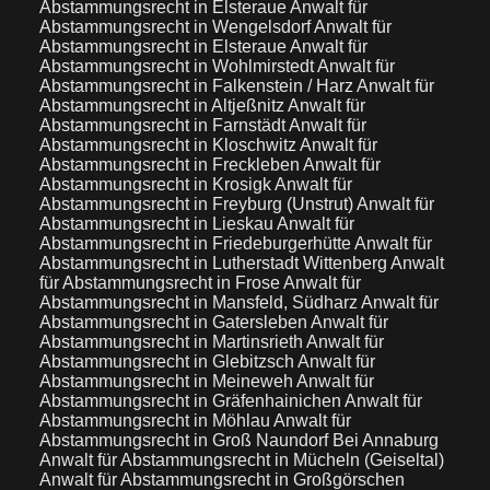
Abstammungsrecht in Elsteraue
Anwalt für
Abstammungsrecht in Wengelsdorf
Anwalt für
Abstammungsrecht in Elsteraue
Anwalt für
Abstammungsrecht in Wohlmirstedt
Anwalt für
Abstammungsrecht in Falkenstein / Harz
Anwalt für
Abstammungsrecht in Altjeßnitz
Anwalt für
Abstammungsrecht in Farnstädt
Anwalt für
Abstammungsrecht in Kloschwitz
Anwalt für
Abstammungsrecht in Freckleben
Anwalt für
Abstammungsrecht in Krosigk
Anwalt für
Abstammungsrecht in Freyburg (Unstrut)
Anwalt für
Abstammungsrecht in Lieskau
Anwalt für
Abstammungsrecht in Friedeburgerhütte
Anwalt für
Abstammungsrecht in Lutherstadt Wittenberg
Anwalt
für Abstammungsrecht in Frose
Anwalt für
Abstammungsrecht in Mansfeld, Südharz
Anwalt für
Abstammungsrecht in Gatersleben
Anwalt für
Abstammungsrecht in Martinsrieth
Anwalt für
Abstammungsrecht in Glebitzsch
Anwalt für
Abstammungsrecht in Meineweh
Anwalt für
Abstammungsrecht in Gräfenhainichen
Anwalt für
Abstammungsrecht in Möhlau
Anwalt für
Abstammungsrecht in Groß Naundorf Bei Annaburg
Anwalt für Abstammungsrecht in Mücheln (Geiseltal)
Anwalt für Abstammungsrecht in Großgörschen