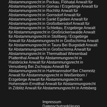
Abstammungsrecht in Pockau, Flöhatal
Anwalt für
Abstammungsrecht in Gornau / Erzgebirge
Anwalt für
Abstammungsrecht in Rochlitz
Anwalt für
Abstammungsrecht in Gornsdorf
Anwalt für
Abstammungsrecht in Sankt Egidien
Anwalt für
Abstammungsrecht in Großolbersdorf
Anwalt für
Abstammungsrecht in Schlettau, Erzgebirge
Anwalt
für Abstammungsrecht in Großrückerswalde
Anwalt
für Abstammungsrecht in Stollberg / Erzgebirge
Anwalt für Abstammungsrecht in Großschirma
Anwalt
für Abstammungsrecht in Taura Bei Burgstädt
Anwalt
für Abstammungsrecht in Großschirma
Anwalt für
Abstammungsrecht in Thermalbad Wiesenbad
Plattenthal
Anwalt für Abstammungsrecht in
Halsbrücke
Anwalt für Abstammungsrecht in
Venusberg Bei Zschopau
Anwalt für
Abstammungsrecht in Hartmannsdorf Bei Chemnitz
Anwalt für Abstammungsrecht in Weißenborn /
Erzgebirge
Anwalt für Abstammungsrecht in
Hohenstein-Ernstthal
Anwalt für Abstammungsrecht
in Zöblitz
Anwalt für Abstammungsrecht in Amtsberg
Impressum
Datenschutzerklärung