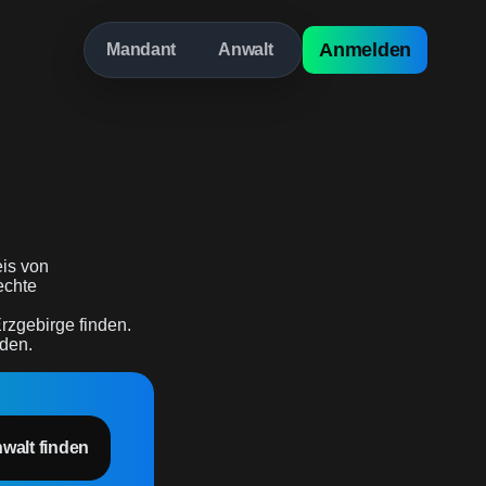
Anmelden
Mandant
Anwalt
is von
 echte
rzgebirge finden.
rden.
nwalt finden