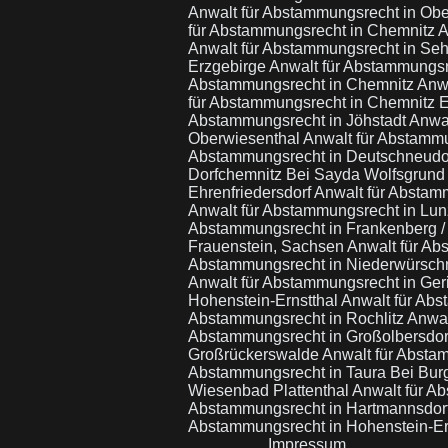
Anwalt für Abstammungsrecht in Ob
für Abstammungsrecht in Chemnitz
A
Anwalt für Abstammungsrecht in Se
Erzgebirge
Anwalt für Abstammungsr
Abstammungsrecht in Chemnitz
Anw
für Abstammungsrecht in Chemnitz 
Abstammungsrecht in Jöhstadt
Anwal
Oberwiesenthal
Anwalt für Abstammu
Abstammungsrecht in Deutschneudo
Dorfchemnitz Bei Sayda Wolfsgrund
Ehrenfriedersdorf
Anwalt für Abstam
Anwalt für Abstammungsrecht in Lu
Abstammungsrecht in Frankenberg 
Frauenstein, Sachsen
Anwalt für Ab
Abstammungsrecht in Niederwürsch
Anwalt für Abstammungsrecht in Ge
Hohenstein-Ernstthal
Anwalt für Abs
Abstammungsrecht in Rochlitz
Anwal
Abstammungsrecht in Großolbersdo
Großrückerswalde
Anwalt für Abstam
Abstammungsrecht in Taura Bei Bur
Wiesenbad Plattenthal
Anwalt für A
Abstammungsrecht in Hartmannsdor
Abstammungsrecht in Hohenstein-Er
Impressum