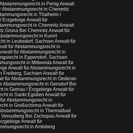
r Abstammungsrecht in Penig
Anwalt
ür Abstammungsrecht in Chemnitz
stammungsrecht in Thalheim /
/ Erzgebirge
Anwalt für
stammungsrecht in Chemnitz
Anwalt
itz Grüna Bei Chemnitz
Anwalt für
Abstammungsrecht in Kurort
ht in Leubsdorf, Sachsen
Anwalt für
alt für Abstammungsrecht in
Anwalt für Abstammungsrecht in
ngsrecht in Eppendorf, Sachsen
mmungsrecht in Mittweida
Anwalt für
irge
Anwalt für Abstammungsrecht in
in Freiberg, Sachsen
Anwalt für
lt für Abstammungsrecht in Oederan
ür Abstammungsrecht in Gersdorf Bei
t in Gornau / Erzgebirge
Anwalt für
cht in Sankt Egidien
Anwalt für
 für Abstammungsrecht in
echt in Großschirma
Anwalt für
 Abstammungsrecht in Thermalbad
n Venusberg Bei Zschopau
Anwalt für
Erzgebirge
Anwalt für
tammungsrecht in Amtsberg