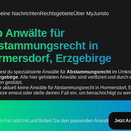
eine Nachrichten
Rechtsgebiete
Über MyJuristo
 Anwälte für
stammungsrecht in
rmersdorf, Erzgebirge
est du spezialisierte Anwälte für
Abstammungsrecht
im Umkre
zgebirge
. Alle hier gelisteten Anwälte sind verifiziert und durch
n gestützt.
r aktuell keine Anwälte für Abstammungsrecht in Hormersdorf, E
rze erneut oder stelle deinen Fall ein, um benachrichtigt zu we
en Fall jetzt mit und finden Sie den passenden Anwalt
Jetzt A