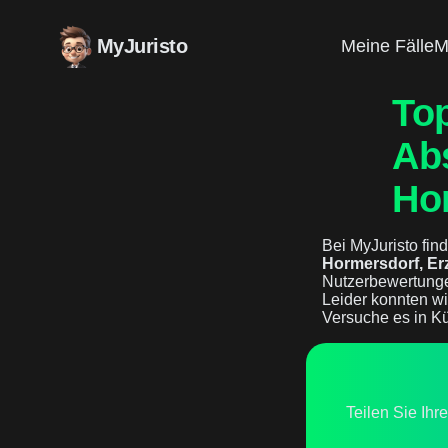
MyJuristo
Meine Fälle
M
Top
Ab
Ho
Bei MyJuristo find
Hormersdorf, Er
Nutzerbewertunge
Leider konnten wi
Versuche es in Kü
Teilen Sie Ihr