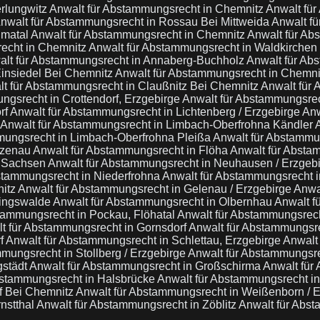
erlungwitz
Anwalt für Abstammungsrecht in Chemnitz
Anwalt fü
nwalt für Abstammungsrecht in Rossau Bei Mittweida
Anwalt f
hmatal
Anwalt für Abstammungsrecht in Chemnitz
Anwalt für Ab
echt in Chemnitz
Anwalt für Abstammungsrecht in Waldkirchen 
alt für Abstammungsrecht in Annaberg-Buchholz
Anwalt für Ab
Einsiedel Bei Chemnitz
Anwalt für Abstammungsrecht in Chemn
t für Abstammungsrecht in Claußnitz Bei Chemnitz
Anwalt für 
ngsrecht in Crottendorf, Erzgebirge
Anwalt für Abstammungsrec
rf
Anwalt für Abstammungsrecht in Lichtenberg / Erzgebirge
Anw
Anwalt für Abstammungsrecht in Limbach-Oberfrohna Kändler
mungsrecht in Limbach-Oberfrohna Pleißa
Anwalt für Abstammu
nzenau
Anwalt für Abstammungsrecht in Flöha
Anwalt für Absta
/ Sachsen
Anwalt für Abstammungsrecht in Neuhausen / Erzgeb
stammungsrecht in Niederfrohna
Anwalt für Abstammungsrecht 
nitz
Anwalt für Abstammungsrecht in Gelenau / Erzgebirge
Anwa
ringswalde
Anwalt für Abstammungsrecht in Olbernhau
Anwalt f
tammungsrecht in Pockau, Flöhatal
Anwalt für Abstammungsrech
t für Abstammungsrecht in Gornsdorf
Anwalt für Abstammungsre
rf
Anwalt für Abstammungsrecht in Schlettau, Erzgebirge
Anwalt
mungsrecht in Stollberg / Erzgebirge
Anwalt für Abstammungsr
gstädt
Anwalt für Abstammungsrecht in Großschirma
Anwalt für
bstammungsrecht in Halsbrücke
Anwalt für Abstammungsrecht i
f Bei Chemnitz
Anwalt für Abstammungsrecht in Weißenborn / 
nstthal
Anwalt für Abstammungsrecht in Zöblitz
Anwalt für Abs