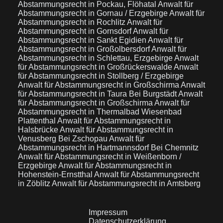
Abstammungsrecht in Pockau, Flöhatal
Anwalt für
Abstammungsrecht in Gornau / Erzgebirge
Anwalt für
Abstammungsrecht in Rochlitz
Anwalt für
Abstammungsrecht in Gornsdorf
Anwalt für
Abstammungsrecht in Sankt Egidien
Anwalt für
Abstammungsrecht in Großolbersdorf
Anwalt für
Abstammungsrecht in Schlettau, Erzgebirge
Anwalt
für Abstammungsrecht in Großrückerswalde
Anwalt
für Abstammungsrecht in Stollberg / Erzgebirge
Anwalt für Abstammungsrecht in Großschirma
Anwalt
für Abstammungsrecht in Taura Bei Burgstädt
Anwalt
für Abstammungsrecht in Großschirma
Anwalt für
Abstammungsrecht in Thermalbad Wiesenbad
Plattenthal
Anwalt für Abstammungsrecht in
Halsbrücke
Anwalt für Abstammungsrecht in
Venusberg Bei Zschopau
Anwalt für
Abstammungsrecht in Hartmannsdorf Bei Chemnitz
Anwalt für Abstammungsrecht in Weißenborn /
Erzgebirge
Anwalt für Abstammungsrecht in
Hohenstein-Ernstthal
Anwalt für Abstammungsrecht
in Zöblitz
Anwalt für Abstammungsrecht in Amtsberg
Impressum
Datenschutzerklärung