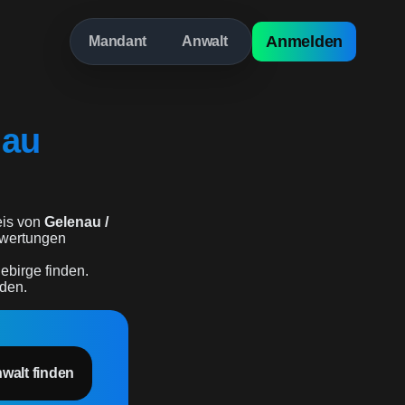
Anmelden
Mandant
Anwalt
nau
is von
Gelenau /
bewertungen
ebirge finden.
rden.
nwalt finden