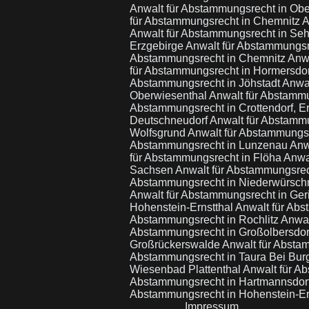
Anwalt für Abstammungsrecht in Ob
für Abstammungsrecht in Chemnitz
A
Anwalt für Abstammungsrecht in Se
Erzgebirge
Anwalt für Abstammungsr
Abstammungsrecht in Chemnitz
Anw
für Abstammungsrecht in Hormersdor
Abstammungsrecht in Jöhstadt
Anwal
Oberwiesenthal
Anwalt für Abstammu
Abstammungsrecht in Crottendorf, E
Deutschneudorf
Anwalt für Abstamm
Wolfsgrund
Anwalt für Abstammungs
Abstammungsrecht in Lunzenau
Anw
für Abstammungsrecht in Flöha
Anwa
Sachsen
Anwalt für Abstammungsrec
Abstammungsrecht in Niederwürsch
Anwalt für Abstammungsrecht in Ge
Hohenstein-Ernstthal
Anwalt für Abs
Abstammungsrecht in Rochlitz
Anwal
Abstammungsrecht in Großolbersdo
Großrückerswalde
Anwalt für Abstam
Abstammungsrecht in Taura Bei Bur
Wiesenbad Plattenthal
Anwalt für A
Abstammungsrecht in Hartmannsdor
Abstammungsrecht in Hohenstein-Er
Impressum