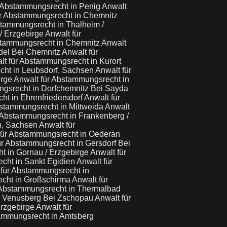
r Abstammungsrecht in Penig
Anwalt
ür Abstammungsrecht in Chemnitz
stammungsrecht in Thalheim /
/ Erzgebirge
Anwalt für
stammungsrecht in Chemnitz
Anwalt
del Bei Chemnitz
Anwalt für
lt für Abstammungsrecht in Kurort
cht in Leubsdorf, Sachsen
Anwalt für
irge
Anwalt für Abstammungsrecht in
ngsrecht in Dorfchemnitz Bei Sayda
ht in Ehrenfriedersdorf
Anwalt für
bstammungsrecht in Mittweida
Anwalt
 Abstammungsrecht in Frankenberg /
in, Sachsen
Anwalt für
für Abstammungsrecht in Oederan
ür Abstammungsrecht in Gersdorf Bei
t in Gornau / Erzgebirge
Anwalt für
cht in Sankt Egidien
Anwalt für
 für Abstammungsrecht in
echt in Großschirma
Anwalt für
 Abstammungsrecht in Thermalbad
n Venusberg Bei Zschopau
Anwalt für
Erzgebirge
Anwalt für
tammungsrecht in Amtsberg