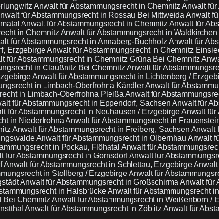
erlungwitz
Anwalt für Abstammungsrecht in Chemnitz
Anwalt fü
nwalt für Abstammungsrecht in Rossau Bei Mittweida
Anwalt f
hmatal
Anwalt für Abstammungsrecht in Chemnitz
Anwalt für Ab
echt in Chemnitz
Anwalt für Abstammungsrecht in Waldkirchen 
alt für Abstammungsrecht in Annaberg-Buchholz
Anwalt für Ab
f, Erzgebirge
Anwalt für Abstammungsrecht in Chemnitz Einsie
t für Abstammungsrecht in Chemnitz Grüna Bei Chemnitz
Anwa
ngsrecht in Claußnitz Bei Chemnitz
Anwalt für Abstammungsre
rzgebirge
Anwalt für Abstammungsrecht in Lichtenberg / Erzgeb
ungsrecht in Limbach-Oberfrohna Kändler
Anwalt für Abstammu
recht in Limbach-Oberfrohna Pleißa
Anwalt für Abstammungsrec
alt für Abstammungsrecht in Eppendorf, Sachsen
Anwalt für A
lt für Abstammungsrecht in Neuhausen / Erzgebirge
Anwalt für
ht in Niederfrohna
Anwalt für Abstammungsrecht in Frauenste
nitz
Anwalt für Abstammungsrecht in Freiberg, Sachsen
Anwalt 
ringswalde
Anwalt für Abstammungsrecht in Olbernhau
Anwalt f
tammungsrecht in Pockau, Flöhatal
Anwalt für Abstammungsrech
t für Abstammungsrecht in Gornsdorf
Anwalt für Abstammungsre
rf
Anwalt für Abstammungsrecht in Schlettau, Erzgebirge
Anwalt
mungsrecht in Stollberg / Erzgebirge
Anwalt für Abstammungsr
gstädt
Anwalt für Abstammungsrecht in Großschirma
Anwalt für
bstammungsrecht in Halsbrücke
Anwalt für Abstammungsrecht i
f Bei Chemnitz
Anwalt für Abstammungsrecht in Weißenborn / 
nstthal
Anwalt für Abstammungsrecht in Zöblitz
Anwalt für Abs