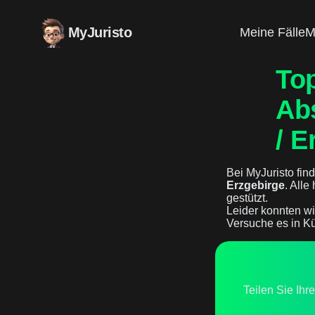
MyJuristo
Meine Fälle
M
Top
Ab
/ E
Bei MyJuristo find
Erzgebirge
. Alle
gestützt.
Leider konnten wi
Versuche es in Kü
Teilen Sie Ihr