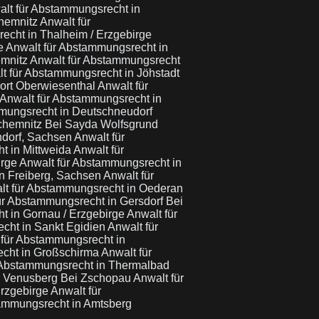
lt für Abstammungsrecht in
Chemnitz
Anwalt für
echt in Thalheim / Erzgebirge
ge
Anwalt für Abstammungsrecht in
emnitz
Anwalt für Abstammungsrecht
t für Abstammungsrecht in Jöhstadt
rort Oberwiesenthal
Anwalt für
Anwalt für Abstammungsrecht in
mungsrecht in Deutschneudorf
fchemnitz Bei Sayda Wolfsgrund
ndorf, Sachsen
Anwalt für
t in Mittweida
Anwalt für
irge
Anwalt für Abstammungsrecht in
in Freiberg, Sachsen
Anwalt für
lt für Abstammungsrecht in Oederan
ür Abstammungsrecht in Gersdorf Bei
t in Gornau / Erzgebirge
Anwalt für
cht in Sankt Egidien
Anwalt für
 für Abstammungsrecht in
echt in Großschirma
Anwalt für
 Abstammungsrecht in Thermalbad
n Venusberg Bei Zschopau
Anwalt für
Erzgebirge
Anwalt für
tammungsrecht in Amtsberg