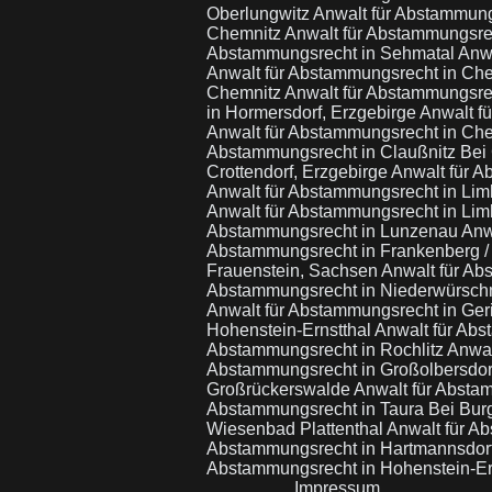
Oberlungwitz
Anwalt für Abstammun
Chemnitz
Anwalt für Abstammungsre
Abstammungsrecht in Sehmatal
Anw
Anwalt für Abstammungsrecht in Ch
Chemnitz
Anwalt für Abstammungsre
in Hormersdorf, Erzgebirge
Anwalt f
Anwalt für Abstammungsrecht in Ch
Abstammungsrecht in Claußnitz Bei
Crottendorf, Erzgebirge
Anwalt für A
Anwalt für Abstammungsrecht in Li
Anwalt für Abstammungsrecht in Li
Abstammungsrecht in Lunzenau
Anw
Abstammungsrecht in Frankenberg 
Frauenstein, Sachsen
Anwalt für Ab
Abstammungsrecht in Niederwürsch
Anwalt für Abstammungsrecht in Ge
Hohenstein-Ernstthal
Anwalt für Abs
Abstammungsrecht in Rochlitz
Anwal
Abstammungsrecht in Großolbersdo
Großrückerswalde
Anwalt für Abstam
Abstammungsrecht in Taura Bei Bur
Wiesenbad Plattenthal
Anwalt für A
Abstammungsrecht in Hartmannsdor
Abstammungsrecht in Hohenstein-Er
Impressum