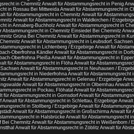
gsrecht in Chemnitz
Anwalt für Abstammungsrecht in Penig
Anwa
cht in Rossau Bei Mittweida
Anwalt für Abstammungsrecht in 
alt für Abstammungsrecht in Chemnitz
Anwalt für Abstammungsr
emnitz
Anwalt für Abstammungsrecht in Waldkirchen / Erzgebir
cht in Annaberg-Buchholz
Anwalt für Abstammungsrecht in Ch
ür Abstammungsrecht in Chemnitz Einsiedel Bei Chemnitz
Anwal
emnitz Grüna Bei Chemnitz
Anwalt für Abstammungsrecht in Ku
 Chemnitz
Anwalt für Abstammungsrecht in Leubsdorf, Sachsen
bstammungsrecht in Lichtenberg / Erzgebirge
Anwalt für Abstam
mbach-Oberfrohna Kändler
Anwalt für Abstammungsrecht in Dor
mbach-Oberfrohna Pleißa
Anwalt für Abstammungsrecht in Eppe
alt für Abstammungsrecht in Flöha
Anwalt für Abstammungsrech
/ Sachsen
Anwalt für Abstammungsrecht in Neuhausen / Erzgeb
stammungsrecht in Niederfrohna
Anwalt für Abstammungsrecht 
nitz
Anwalt für Abstammungsrecht in Gelenau / Erzgebirge
Anwa
ringswalde
Anwalt für Abstammungsrecht in Olbernhau
Anwalt f
tammungsrecht in Pockau, Flöhatal
Anwalt für Abstammungsrech
t für Abstammungsrecht in Gornsdorf
Anwalt für Abstammungsre
rf
Anwalt für Abstammungsrecht in Schlettau, Erzgebirge
Anwalt
mungsrecht in Stollberg / Erzgebirge
Anwalt für Abstammungsr
gstädt
Anwalt für Abstammungsrecht in Großschirma
Anwalt für
bstammungsrecht in Halsbrücke
Anwalt für Abstammungsrecht i
f Bei Chemnitz
Anwalt für Abstammungsrecht in Weißenborn / 
nstthal
Anwalt für Abstammungsrecht in Zöblitz
Anwalt für Abs