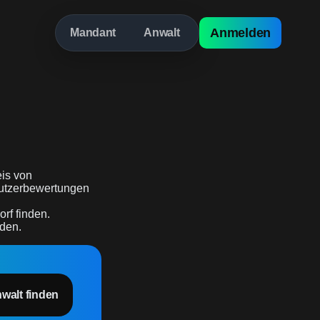
Anmelden
Mandant
Anwalt
is von
 Nutzerbewertungen
rf finden.
rden.
nwalt finden