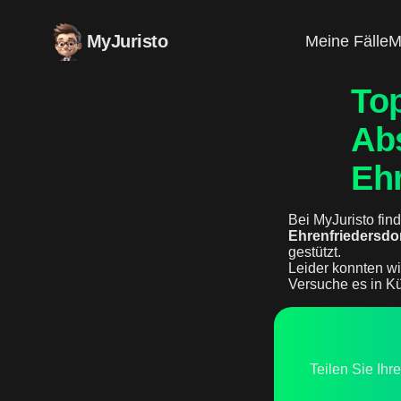
MyJuristo
Meine Fälle
M
Top
Ab
Ehr
Bei MyJuristo find
Ehrenfriedersdo
gestützt.
Leider konnten wi
Versuche es in Kü
Teilen Sie Ihr