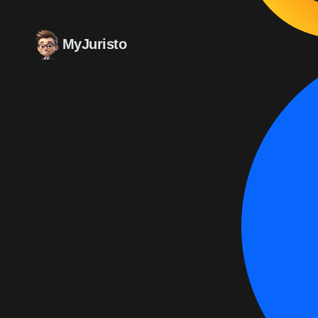
MyJuristo