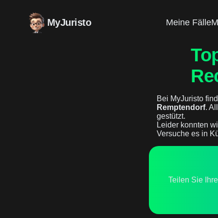
MyJuristo
Meine Fälle
M
To
Re
Bei MyJuristo find
Remptendorf
. A
gestützt.
Leider konnten wi
Versuche es in Kü
Teilen Sie Ihr