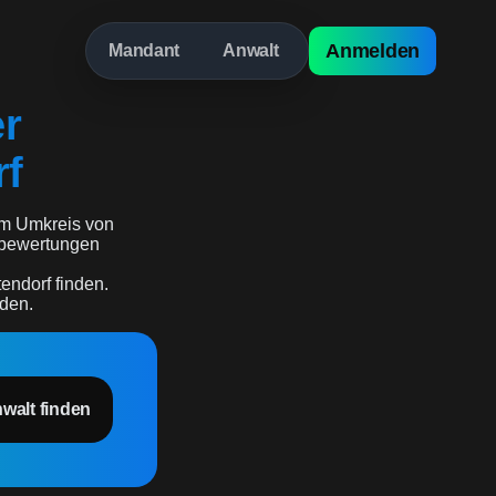
Anmelden
Mandant
Anwalt
er
rf
m Umkreis von
erbewertungen
endorf finden.
rden.
nwalt finden