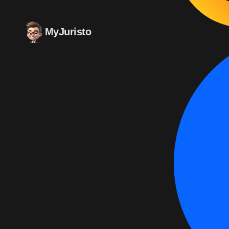
MyJuristo