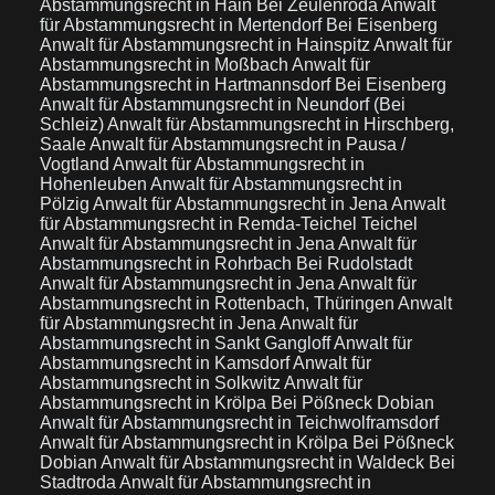
Abstammungsrecht in Hain Bei Zeulenroda
Anwalt
für Abstammungsrecht in Mertendorf Bei Eisenberg
Anwalt für Abstammungsrecht in Hainspitz
Anwalt für
Abstammungsrecht in Moßbach
Anwalt für
Abstammungsrecht in Hartmannsdorf Bei Eisenberg
Anwalt für Abstammungsrecht in Neundorf (Bei
Schleiz)
Anwalt für Abstammungsrecht in Hirschberg,
Saale
Anwalt für Abstammungsrecht in Pausa /
Vogtland
Anwalt für Abstammungsrecht in
Hohenleuben
Anwalt für Abstammungsrecht in
Pölzig
Anwalt für Abstammungsrecht in Jena
Anwalt
für Abstammungsrecht in Remda-Teichel Teichel
Anwalt für Abstammungsrecht in Jena
Anwalt für
Abstammungsrecht in Rohrbach Bei Rudolstadt
Anwalt für Abstammungsrecht in Jena
Anwalt für
Abstammungsrecht in Rottenbach, Thüringen
Anwalt
für Abstammungsrecht in Jena
Anwalt für
Abstammungsrecht in Sankt Gangloff
Anwalt für
Abstammungsrecht in Kamsdorf
Anwalt für
Abstammungsrecht in Solkwitz
Anwalt für
Abstammungsrecht in Krölpa Bei Pößneck Dobian
Anwalt für Abstammungsrecht in Teichwolframsdorf
Anwalt für Abstammungsrecht in Krölpa Bei Pößneck
Dobian
Anwalt für Abstammungsrecht in Waldeck Bei
Stadtroda
Anwalt für Abstammungsrecht in