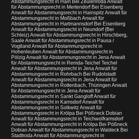
Abstammungsrecht in Hain Bei Zeulenroda
Anwalt
für Abstammungsrecht in Mertendorf Bei Eisenberg
Anwalt für Abstammungsrecht in Hainspitz
Anwalt für
Abstammungsrecht in Moßbach
Anwalt für
Abstammungsrecht in Hartmannsdorf Bei Eisenberg
Anwalt für Abstammungsrecht in Neundorf (Bei
Schleiz)
Anwalt für Abstammungsrecht in Hirschberg,
Saale
Anwalt für Abstammungsrecht in Pausa /
Vogtland
Anwalt für Abstammungsrecht in
Hohenleuben
Anwalt für Abstammungsrecht in
Pölzig
Anwalt für Abstammungsrecht in Jena
Anwalt
für Abstammungsrecht in Remda-Teichel Teichel
Anwalt für Abstammungsrecht in Jena
Anwalt für
Abstammungsrecht in Rohrbach Bei Rudolstadt
Anwalt für Abstammungsrecht in Jena
Anwalt für
Abstammungsrecht in Rottenbach, Thüringen
Anwalt
für Abstammungsrecht in Jena
Anwalt für
Abstammungsrecht in Sankt Gangloff
Anwalt für
Abstammungsrecht in Kamsdorf
Anwalt für
Abstammungsrecht in Solkwitz
Anwalt für
Abstammungsrecht in Krölpa Bei Pößneck Dobian
Anwalt für Abstammungsrecht in Teichwolframsdorf
Anwalt für Abstammungsrecht in Krölpa Bei Pößneck
Dobian
Anwalt für Abstammungsrecht in Waldeck Bei
Stadtroda
Anwalt für Abstammungsrecht in