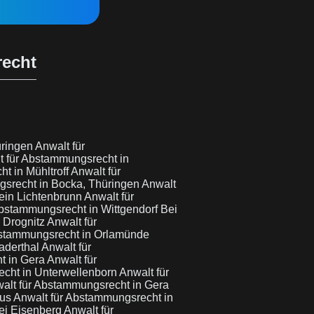
recht
üringen
Anwalt für
t für Abstammungsrecht in
t in Mühltroff
Anwalt für
gsrecht in Bocka, Thüringen
Anwalt
ein Lichtenbrunn
Anwalt für
Abstammungsrecht in Wittgendorf Bei
 Drognitz
Anwalt für
bstammungsrecht in Orlamünde
aderthal
Anwalt für
t in Gera
Anwalt für
echt in Unterwellenborn
Anwalt für
alt für Abstammungsrecht in Gera
aus
Anwalt für Abstammungsrecht in
Bei Eisenberg
Anwalt für