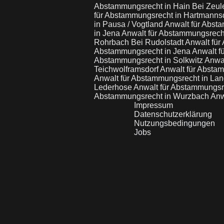
Abstammungsrecht in Hain Bei Zeu
für Abstammungsrecht in Hartmanns
in Pausa / Vogtland
Anwalt für Abst
in Jena
Anwalt für Abstammungsrech
Rohrbach Bei Rudolstadt
Anwalt für
Abstammungsrecht in Jena
Anwalt f
Abstammungsrecht in Solkwitz
Anwal
Teichwolframsdorf
Anwalt für Absta
Anwalt für Abstammungsrecht in La
Lederhose
Anwalt für Abstammungsr
Abstammungsrecht in Wurzbach
Anw
Impressum
Datenschutzerklärung
Nutzungsbedingungen
Jobs