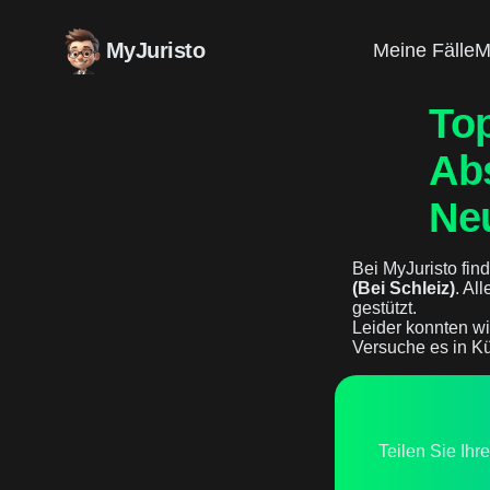
MyJuristo
Meine Fälle
M
Top
Ab
Neu
Bei MyJuristo find
(Bei Schleiz)
. Al
gestützt.
Leider konnten wi
Versuche es in Kü
Teilen Sie Ihr