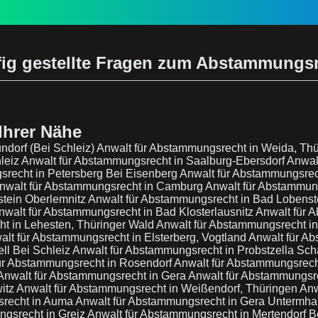
ig gestellte Fragen zum Abstammungs
Ihrer Nähe
ndorf (Bei Schleiz)
Anwalt für Abstammungsrecht in Weida, Th
leiz
Anwalt für Abstammungsrecht in Saalburg-Ebersdorf
Anwal
srecht in Petersberg Bei Eisenberg
Anwalt für Abstammungsrech
nwalt für Abstammungsrecht in Camburg
Anwalt für Abstammun
stein Oberlemnitz
Anwalt für Abstammungsrecht in Bad Lobenst
nwalt für Abstammungsrecht in Bad Klosterlausnitz
Anwalt für 
t in Lehesten, Thüringer Wald
Anwalt für Abstammungsrecht in
alt für Abstammungsrecht in Elsterberg, Vogtland
Anwalt für A
ll Bei Schleiz
Anwalt für Abstammungsrecht in Probstzella Sch
ür Abstammungsrecht in Rosendorf
Anwalt für Abstammungsrech
Anwalt für Abstammungsrecht in Gera
Anwalt für Abstammungsr
itz
Anwalt für Abstammungsrecht in Weißendorf, Thüringen
Anw
srecht in Auma
Anwalt für Abstammungsrecht in Gera Untermh
ngsrecht in Greiz
Anwalt für Abstammungsrecht in Mertendorf 