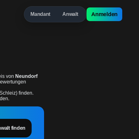
Anmelden
Mandant
Anwalt
is von
Neundorf
erbewertungen
Schleiz) finden.
rden.
nwalt finden