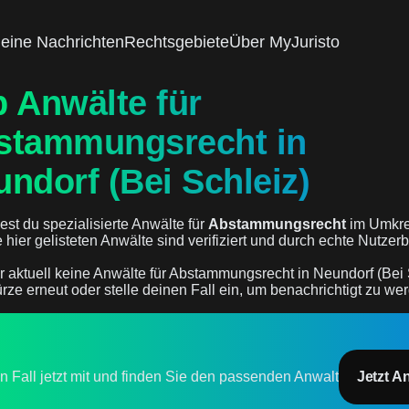
eine Nachrichten
Rechtsgebiete
Über MyJuristo
 Anwälte für
stammungsrecht in
ndorf (Bei Schleiz)
est du spezialisierte Anwälte für
Abstammungsrecht
im Umkre
le hier gelisteten Anwälte sind verifiziert und durch echte Nutz
r aktuell keine Anwälte für Abstammungsrecht in Neundorf (Bei 
rze erneut oder stelle deinen Fall ein, um benachrichtigt zu we
en Fall jetzt mit und finden Sie den passenden Anwalt
Jetzt A