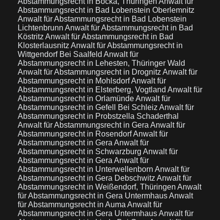
Abstammungsrecht in Bocka, Thüringen
Anwalt für
Abstammungsrecht in Bad Lobenstein Oberlemnitz
Anwalt für Abstammungsrecht in Bad Lobenstein
Lichtenbrunn
Anwalt für Abstammungsrecht in Bad
Köstritz
Anwalt für Abstammungsrecht in Bad
Klosterlausnitz
Anwalt für Abstammungsrecht in
Wittgendorf Bei Saalfeld
Anwalt für
Abstammungsrecht in Lehesten, Thüringer Wald
Anwalt für Abstammungsrecht in Drognitz
Anwalt für
Abstammungsrecht in Mohlsdorf
Anwalt für
Abstammungsrecht in Elsterberg, Vogtland
Anwalt für
Abstammungsrecht in Orlamünde
Anwalt für
Abstammungsrecht in Gefell Bei Schleiz
Anwalt für
Abstammungsrecht in Probstzella Schaderthal
Anwalt für Abstammungsrecht in Gera
Anwalt für
Abstammungsrecht in Rosendorf
Anwalt für
Abstammungsrecht in Gera
Anwalt für
Abstammungsrecht in Schwarzburg
Anwalt für
Abstammungsrecht in Gera
Anwalt für
Abstammungsrecht in Unterwellenborn
Anwalt für
Abstammungsrecht in Gera Debschwitz
Anwalt für
Abstammungsrecht in Weißendorf, Thüringen
Anwalt
für Abstammungsrecht in Gera Untermhaus
Anwalt
für Abstammungsrecht in Auma
Anwalt für
Abstammungsrecht in Gera Untermhaus
Anwalt für