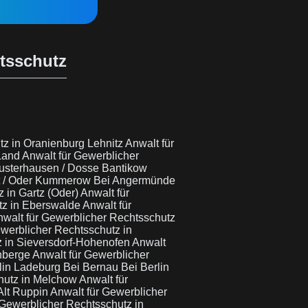
htsschutz
tz in Oranienburg Lehnitz
Anwalt für
 Land
Anwalt für Gewerblicher
Wusterhausen / Dosse Bantikow
dt / Oder Kummerow Bei Angermünde
 in Gartz (Oder)
Anwalt für
tz in Eberswalde
Anwalt für
walt für Gewerblicher Rechtsschutz
ewerblicher Rechtsschutz in
z in Sieversdorf-Hohenofen
Anwalt
hnberge
Anwalt für Gewerblicher
lin Ladeburg Bei Bernau Bei Berlin
chutz in Melchow
Anwalt für
Alt Ruppin
Anwalt für Gewerblicher
 Gewerblicher Rechtsschutz in