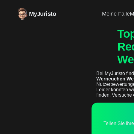
MyJuristo
Meine Fälle
M
To
Re
We
Bei MyJuristo find
Werneuchen W
Nutzerbewertunge
Leider konnten w
finden. Versuche 
Teilen Sie Ihr