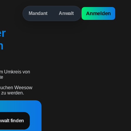
Anmelden
Mandant
Anwalt
er
n
m Umkreis von
te
rneuchen Weesow
t zu werden.
nwalt finden