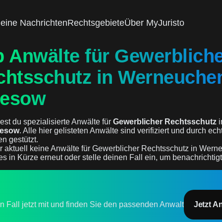
eine Nachrichten
Rechtsgebiete
Über MyJuristo
p Anwälte für Gewerblich
chtsschutz in Werneuche
esow
est du spezialisierte Anwälte für
Gewerblicher Rechtsschutz
i
eesow
. Alle hier gelisteten Anwälte sind verifiziert und durch ech
n gestützt.
ir aktuell keine Anwälte für Gewerblicher Rechtsschutz in We
es in Kürze erneut oder stelle deinen Fall ein, um benachrichtig
en Fall jetzt mit und finden Sie den passenden Anwalt
Jetzt A