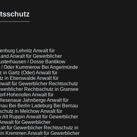
htsschutz
ienburg Lehnitz
Anwalt für
 Land
Anwalt für Gewerblicher
Wusterhausen / Dosse Bantikow
dt / Oder Kummerow Bei Angermünde
 in Gartz (Oder)
Anwalt für
tz in Eberswalde
Anwalt für
walt für Gewerblicher Rechtsschutz
ewerblicher Rechtsschutz in Gransee
dorf-Hohenofen
Anwalt für
 Wiesenaue Jahnberge
Anwalt für
rnau Bei Berlin Ladeburg Bei Bernau
sschutz in Melchow
Anwalt für
n Alt Ruppin
Anwalt für Gewerblicher
Anwalt für Gewerblicher
lt für Gewerblicher Rechtsschutz in
z in Kremmen
Anwalt für Gewerblicher