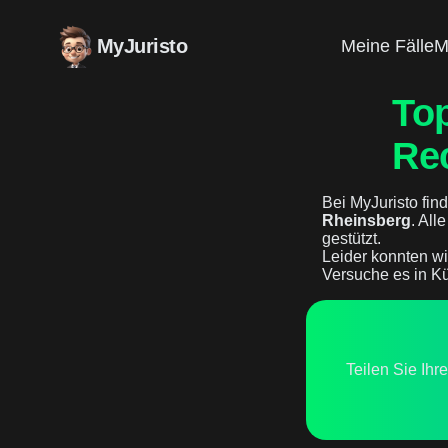
MyJuristo
Meine Fälle
M
To
Re
Bei MyJuristo find
Rheinsberg
. All
gestützt.
Leider konnten wi
Versuche es in Kü
Teilen Sie Ihr