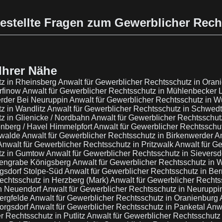
estellte Fragen zum Gewerblicher Rec
Ihrer Nähe
tz in Rheinsberg
Anwalt für Gewerblicher Rechtsschutz in Oran
rfinow
Anwalt für Gewerblicher Rechtsschutz in Mühlenbecker
erder Bei Neuruppin
Anwalt für Gewerblicher Rechtsschutz in 
z in Wandlitz
Anwalt für Gewerblicher Rechtsschutz in Schwe
z in Glienicke / Nordbahn
Anwalt für Gewerblicher Rechtsschutz
enberg / Havel Himmelpfort
Anwalt für Gewerblicher Rechtsschu
swalde
Anwalt für Gewerblicher Rechtsschutz in Birkenwerder
An
Anwalt für Gewerblicher Rechtsschutz in Pritzwalk
Anwalt für G
utz in Gumtow
Anwalt für Gewerblicher Rechtsschutz in Sievers
igengrabe Königsberg
Anwalt für Gewerblicher Rechtsschutz in
gsdorf Stolpe-Süd
Anwalt für Gewerblicher Rechtsschutz in Be
echtsschutz in Herzberg (Mark)
Anwalt für Gewerblicher Recht
n Neuendorf
Anwalt für Gewerblicher Rechtsschutz in Neuruppi
ergfelde
Anwalt für Gewerblicher Rechtsschutz in Oranienburg
orgsdorf
Anwalt für Gewerblicher Rechtsschutz in Panketal
Anwa
r Rechtsschutz in Putlitz
Anwalt für Gewerblicher Rechtsschut