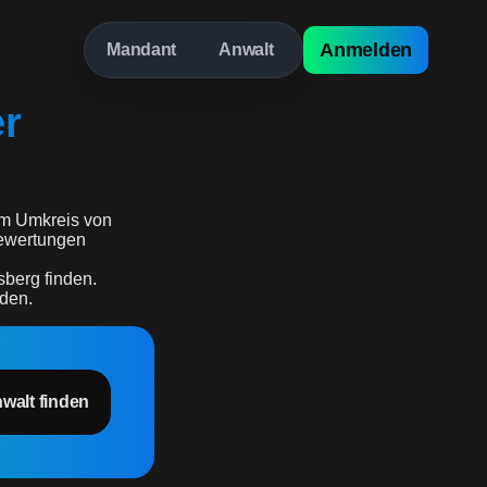
Anmelden
Mandant
Anwalt
er
m Umkreis von
rbewertungen
sberg finden.
rden.
nwalt finden