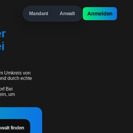
Anmelden
Mandant
Anwalt
er
i
m Umkreis von
t und durch echte
rf Bei
 ein, um
nwalt finden