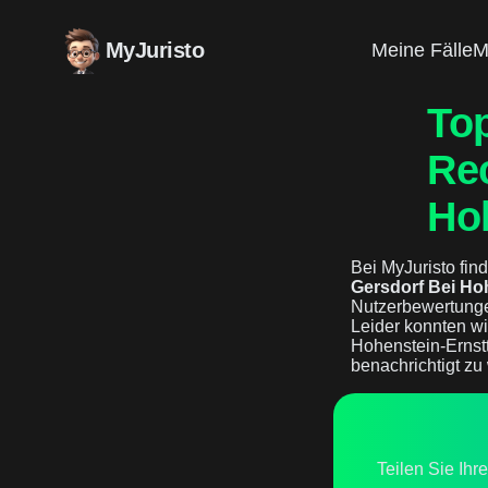
MyJuristo
Meine Fälle
M
To
Rec
Ho
Bei MyJuristo find
Gersdorf Bei Ho
Nutzerbewertunge
Leider konnten wi
Hohenstein-Ernstt
benachrichtigt zu
Teilen Sie Ihr