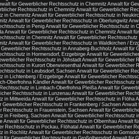
walt für Gewerblicher Rechtsschutz in Chemnitz
Anwalt für Ge
rblicher Rechtsschutz in Chemnitz
Anwalt für Gewerblicher Rec
tz in Chemnitz
Anwalt für Gewerblicher Rechtsschutz in Neukir
nitz
Anwalt für Gewerblicher Rechtsschutz in Oberlungwitz
Anwa
echtsschutz in Penig
Anwalt für Gewerblicher Rechtsschutz in
da
Anwalt für Gewerblicher Rechtsschutz in Chemnitz
Anwalt fü
echtsschutz in Chemnitz
Anwalt für Gewerblicher Rechtsschutz 
nitz
Anwalt für Gewerblicher Rechtsschutz in Waldkirchen / Erz
r Gewerblicher Rechtsschutz in Annaberg-Buchholz
Anwalt für 
echtsschutz in Hormersdorf, Erzgebirge
Anwalt für Gewerbliche
ewerblicher Rechtsschutz in Jöhstadt
Anwalt für Gewerblicher 
echtsschutz in Kurort Oberwiesenthal
Anwalt für Gewerblicher R
echtsschutz in Leubsdorf, Sachsen
Anwalt für Gewerblicher Rec
z in Lichtenberg / Erzgebirge
Anwalt für Gewerblicher Rechtss
ach-Oberfrohna Kändler
Anwalt für Gewerblicher Rechtsschutz 
 Rechtsschutz in Limbach-Oberfrohna Pleißa
Anwalt für Gewerbl
licher Rechtsschutz in Lunzenau
Anwalt für Gewerblicher Rech
z in Mittweida
Anwalt für Gewerblicher Rechtsschutz in Flöha
A
ür Gewerblicher Rechtsschutz in Frankenberg / Sachsen
Anwalt 
er Rechtsschutz in Frauenstein, Sachsen
Anwalt für Gewerblich
tz in Freiberg, Sachsen
Anwalt für Gewerblicher Rechtsschutz 
ge
Anwalt für Gewerblicher Rechtsschutz in Olbernhau
Anwalt fü
er Rechtsschutz in Pockau, Flöhatal
Anwalt für Gewerblicher Re
z in Rochlitz
Anwalt für Gewerblicher Rechtsschutz in Gornsdo
t für Gewerblicher Rechtsschutz in Großolbersdorf
Anwalt für 