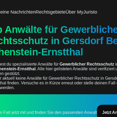
eine Nachrichten
Rechtsgebiete
Über MyJuristo
p Anwälte für Gewerblich
htsschutz in Gersdorf Be
henstein-Ernstthal
est du spezialisierte Anwälte für
Gewerblicher Rechtsschutz
i
henstein-Ernstthal
. Alle hier gelisteten Anwälte sind verifizier
n gestützt.
r aktuell keine Anwälte für Gewerblicher Rechtsschutz in Gersdo
hal finden. Versuche es in Kürze erneut oder stelle deinen Fall
 werden.
en Fall jetzt mit und finden Sie den passenden Anwalt
Jetzt A