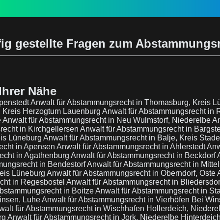
ig gestellte Fragen zum Abstammungs
Ihrer Nähe
ppenstedt
Anwalt für Abstammungsrecht in Thomasburg, Kreis 
, Kreis Herzogtum Lauenburg
Anwalt für Abstammungsrecht in 
e
Anwalt für Abstammungsrecht in Neu Wulmstorf, Niederelbe
An
echt in Kirchgellersen
Anwalt für Abstammungsrecht in Bargste
eis Lüneburg
Anwalt für Abstammungsrecht in Balje, Kreis Stad
echt in Apensen
Anwalt für Abstammungsrecht in Ahlerstedt
Anw
echt in Agathenburg
Anwalt für Abstammungsrecht in Beckdorf
mungsrecht in Bendestorf
Anwalt für Abstammungsrecht in Mitte
reis Lüneburg
Anwalt für Abstammungsrecht in Oberndorf, Oste
cht in Regesbostel
Anwalt für Abstammungsrecht in Bliedersdo
Abstammungsrecht in Boitze
Anwalt für Abstammungsrecht in St
insen, Luhe
Anwalt für Abstammungsrecht in Vierhöfen Bei Wi
walt für Abstammungsrecht in Wischhafen Hollerdeich, Niedere
rg
Anwalt für Abstammungsrecht in Jork, Niederelbe Hinterdeic