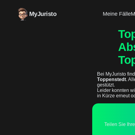
MyJuristo
Meine Fälle
M
Top
Ab
To
Bei MyJuristo find
Toppenstedt
. Al
gestützt.
Leider konnten wi
in Kürze erneut o
Teilen Sie Ihr