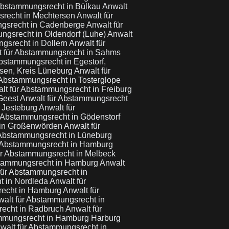
Abstammungsrecht in Bülkau
Anwalt
srecht in Mechtersen
Anwalt für
ngsrecht in Cadenberge
Anwalt für
ngsrecht in Oldendorf (Luhe)
Anwalt
gsrecht in Dollern
Anwalt für
t für Abstammungsrecht in Sahms
Abstammungsrecht in Egestorf,
sen, Kreis Lüneburg
Anwalt für
 Abstammungsrecht in Tosterglope
lt für Abstammungsrecht in Freiburg
 Geest
Anwalt für Abstammungsrecht
 Jesteburg
Anwalt für
r Abstammungsrecht in Gödenstorf
 in Großenwörden
Anwalt für
 Abstammungsrecht in Lüneburg
r Abstammungsrecht in Hamburg
ür Abstammungsrecht in Melbeck
stammungsrecht in Hamburg
Anwalt
für Abstammungsrecht in
t in Nordleda
Anwalt für
recht in Hamburg
Anwalt für
alt für Abstammungsrecht in
recht in Radbruch
Anwalt für
ammungsrecht in Hamburg Harburg
walt für Abstammungsrecht in