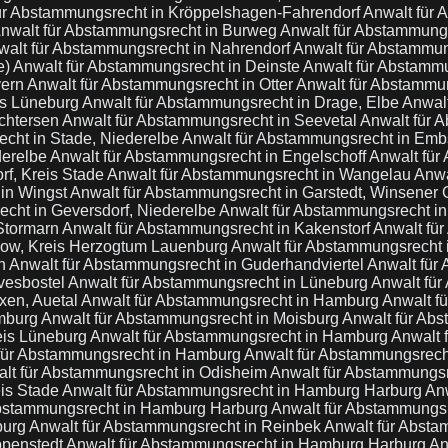
ür Abstammungsrecht in Kröppelshagen-Fahrendorf
Anwalt für 
nwalt für Abstammungsrecht in Burweg
Anwalt für Abstammung
walt für Abstammungsrecht in Nahrendorf
Anwalt für Abstammu
e)
Anwalt für Abstammungsrecht in Deinste
Anwalt für Abstammu
vern
Anwalt für Abstammungsrecht in Otter
Anwalt für Abstammun
is Lüneburg
Anwalt für Abstammungsrecht in Drage, Elbe
Anwal
ochtersen
Anwalt für Abstammungsrecht in Seevetal
Anwalt für 
cht in Stade, Niederelbe
Anwalt für Abstammungsrecht in Emb
derelbe
Anwalt für Abstammungsrecht in Engelschoff
Anwalt für
rf, Kreis Stade
Anwalt für Abstammungsrecht in Wangelau
Anwa
 in Wingst
Anwalt für Abstammungsrecht in Garstedt, Winsener
echt in Geversdorf, Niederelbe
Anwalt für Abstammungsrecht in
 Stormarn
Anwalt für Abstammungsrecht in Kakenstorf
Anwalt fü
llow, Kreis Herzogtum Lauenburg
Anwalt für Abstammungsrecht
ch
Anwalt für Abstammungsrecht in Guderhandviertel
Anwalt für
vesbostel
Anwalt für Abstammungsrecht in Lüneburg
Anwalt fü
xen, Auetal
Anwalt für Abstammungsrecht in Hamburg
Anwalt f
amburg
Anwalt für Abstammungsrecht in Moisburg
Anwalt für Ab
eis Lüneburg
Anwalt für Abstammungsrecht in Hamburg
Anwalt 
für Abstammungsrecht in Hamburg
Anwalt für Abstammungsrech
lt für Abstammungsrecht in Odisheim
Anwalt für Abstammungs
eis Stade
Anwalt für Abstammungsrecht in Hamburg Harburg
Anw
Abstammungsrecht in Hamburg Harburg
Anwalt für Abstammungs
burg
Anwalt für Abstammungsrecht in Reinbek
Anwalt für Abst
ppenstedt
Anwalt für Abstammungsrecht in Hamburg Harburg
An