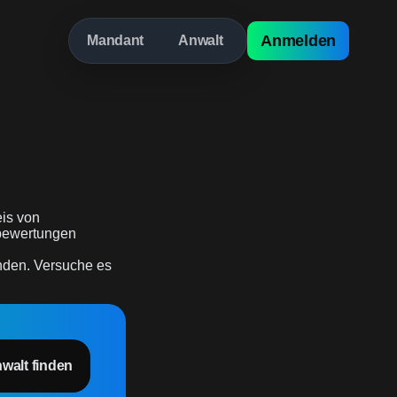
Anmelden
Mandant
Anwalt
is von
erbewertungen
inden. Versuche es
nwalt finden