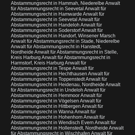
Abstammungsrecht in Hammah, Niederelbe
Anwalt
für Abstammungsrecht in Seevetal
Anwalt für
Abstammungsrecht in Hamwarde
Anwalt für
Abstammungsrecht in Seevetal
Anwalt für
Abstammungsrecht in Handeloh
Anwalt für
Abstammungsrecht in Soderstorf
Anwalt für
Abstammungsrecht in Handorf, Winsener Marsch
Anwalt für Abstammungsrecht in Stade, Niederelbe
Anwalt für Abstammungsrecht in Hanstedt,
Nordheide
Anwalt für Abstammungsrecht in Stelle,
Kreis Harburg
Anwalt für Abstammungsrecht in
Harmstorf, Kreis Harburg
Anwalt für
Abstammungsrecht in Tespe
Anwalt für
Abstammungsrecht in Hechthausen
Anwalt für
Abstammungsrecht in Toppenstedt
Anwalt für
Abstammungsrecht in Heidenau, Nordheide
Anwalt
für Abstammungsrecht in Undeloh
Anwalt für
Abstammungsrecht in Hemmoor
Anwalt für
Abstammungsrecht in Vögelsen
Anwalt für
Abstammungsrecht in Hittbergen
Anwalt für
Abstammungsrecht in Wanna
Anwalt für
Abstammungsrecht in Hohenhorn
Anwalt für
Abstammungsrecht in Wendisch Evern
Anwalt für
Abstammungsrecht in Hollenstedt, Nordheide
Anwalt
für Abstammungsrecht in Wischhafen
Anwalt für