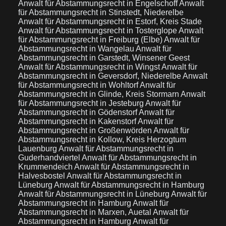
Anwalt für Abstammungsrecht in Engelschoff
Anwalt
für Abstammungsrecht in Stinstedt, Niederelbe
Anwalt für Abstammungsrecht in Estorf, Kreis Stade
Anwalt für Abstammungsrecht in Tosterglope
Anwalt
für Abstammungsrecht in Freiburg (Elbe)
Anwalt für
Abstammungsrecht in Wangelau
Anwalt für
Abstammungsrecht in Garstedt, Winsener Geest
Anwalt für Abstammungsrecht in Wingst
Anwalt für
Abstammungsrecht in Geversdorf, Niederelbe
Anwalt
für Abstammungsrecht in Wohltorf
Anwalt für
Abstammungsrecht in Glinde, Kreis Stormarn
Anwalt
für Abstammungsrecht in Jesteburg
Anwalt für
Abstammungsrecht in Gödenstorf
Anwalt für
Abstammungsrecht in Kakenstorf
Anwalt für
Abstammungsrecht in Großenwörden
Anwalt für
Abstammungsrecht in Kollow, Kreis Herzogtum
Lauenburg
Anwalt für Abstammungsrecht in
Guderhandviertel
Anwalt für Abstammungsrecht in
Krummendeich
Anwalt für Abstammungsrecht in
Halvesbostel
Anwalt für Abstammungsrecht in
Lüneburg
Anwalt für Abstammungsrecht in Hamburg
Anwalt für Abstammungsrecht in Lüneburg
Anwalt für
Abstammungsrecht in Hamburg
Anwalt für
Abstammungsrecht in Marxen, Auetal
Anwalt für
Abstammungsrecht in Hamburg
Anwalt für