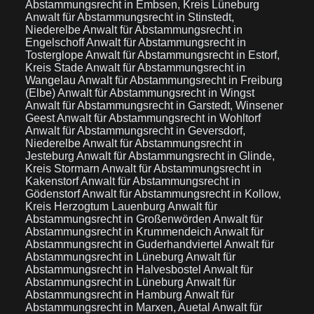
Abstammungsrecht in Embsen, Kreis Lüneburg
Anwalt für Abstammungsrecht in Stinstedt,
Niederelbe
Anwalt für Abstammungsrecht in
Engelschoff
Anwalt für Abstammungsrecht in
Tosterglope
Anwalt für Abstammungsrecht in Estorf,
Kreis Stade
Anwalt für Abstammungsrecht in
Wangelau
Anwalt für Abstammungsrecht in Freiburg
(Elbe)
Anwalt für Abstammungsrecht in Wingst
Anwalt für Abstammungsrecht in Garstedt, Winsener
Geest
Anwalt für Abstammungsrecht in Wohltorf
Anwalt für Abstammungsrecht in Geversdorf,
Niederelbe
Anwalt für Abstammungsrecht in
Jesteburg
Anwalt für Abstammungsrecht in Glinde,
Kreis Stormarn
Anwalt für Abstammungsrecht in
Kakenstorf
Anwalt für Abstammungsrecht in
Gödenstorf
Anwalt für Abstammungsrecht in Kollow,
Kreis Herzogtum Lauenburg
Anwalt für
Abstammungsrecht in Großenwörden
Anwalt für
Abstammungsrecht in Krummendeich
Anwalt für
Abstammungsrecht in Guderhandviertel
Anwalt für
Abstammungsrecht in Lüneburg
Anwalt für
Abstammungsrecht in Halvesbostel
Anwalt für
Abstammungsrecht in Lüneburg
Anwalt für
Abstammungsrecht in Hamburg
Anwalt für
Abstammungsrecht in Marxen, Auetal
Anwalt für