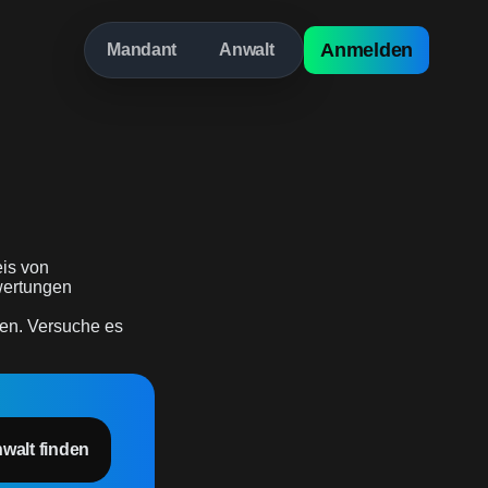
Anmelden
Mandant
Anwalt
is von
ewertungen
den. Versuche es
nwalt finden