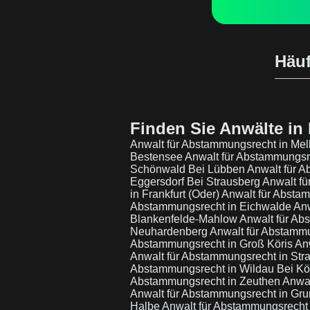
Häuf
Finden Sie Anwälte in 
Anwalt für Abstammungsrecht in Me
Bestensee
Anwalt für Abstammungsr
Schönwald Bei Lübben
Anwalt für 
Eggersdorf Bei Strausberg
Anwalt fü
in Frankfurt (Oder)
Anwalt für Abstam
Abstammungsrecht in Eichwalde
Anw
Blankenfelde-Mahlow
Anwalt für Ab
Neuhardenberg
Anwalt für Abstammu
Abstammungsrecht in Groß Köris
An
Anwalt für Abstammungsrecht in Str
Abstammungsrecht in Wildau Bei K
Abstammungsrecht in Zeuthen
Anwal
Anwalt für Abstammungsrecht in G
Halbe
Anwalt für Abstammungsrecht