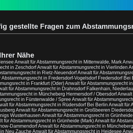
ig gestellte Fragen zum Abstammungs
Ihrer Nähe
llensee
Anwalt für Abstammungsrecht in Mittenwalde, Mark
Anwa
echt in Zeschdorf
Anwalt für Abstammungsrecht in Vierlinden
A
Abstammungsrecht in Rietz-Neuendorf
Anwalt für Abstammungsre
r Abstammungsrecht in Fredersdorf-Vogelsdorf Fredersdorf Bei 
mungsrecht in Frankfurt (Oder)
Anwalt für Abstammungsrecht in 
alt für Abstammungsrecht in Drahnsdorf Falkenhain, Niederlau
stammungsrecht in Müncheberg Hermersdorf / Obersdorf
Anwalt
ngsrecht in Fürstenwalde / Spree
Anwalt für Abstammungsrech
walt für Abstammungsrecht in Rüdersdorf Bei Berlin
Anwalt für
ausberg
Anwalt für Abstammungsrecht in Großbeeren Diedersdor
önigs Wusterhausen
Anwalt für Abstammungsrecht in Grünheide
t für Abstammungsrecht in Grünheide (Mark)
Anwalt für Abstam
runow-Dammendorf
Anwalt für Abstammungsrecht in Müncheber
 in Neu Zauche
Anwalt für Abstammungsrecht in Heidesee
Anwa