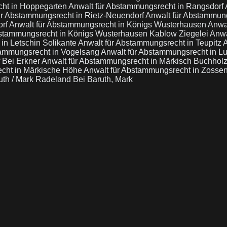
cht in Hoppegarten
Anwalt für Abstammungsrecht in Rangsdorf
ür Abstammungsrecht in Rietz-Neuendorf
Anwalt für Abstammung
orf
Anwalt für Abstammungsrecht in Königs Wusterhausen
Anwal
bstammungsrecht in Königs Wusterhausen Kablow Ziegelei
Anwa
in Letschin Solikante
Anwalt für Abstammungsrecht in Teupitz
A
tammungsrecht in Vogelsang
Anwalt für Abstammungsrecht in Lu
f Bei Erkner
Anwalt für Abstammungsrecht in Märkisch Buchhol
echt in Märkische Höhe
Anwalt für Abstammungsrecht in Zossen
uth / Mark Radeland Bei Baruth, Mark