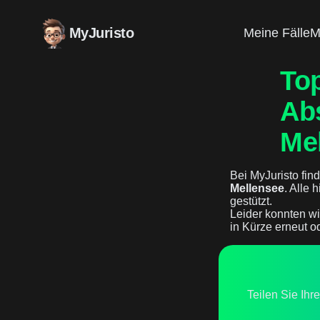
MyJuristo
Meine Fälle
M
Top
Ab
Me
Bei MyJuristo find
Mellensee
. Alle 
gestützt.
Leider konnten wi
in Kürze erneut o
Teilen Sie Ihr