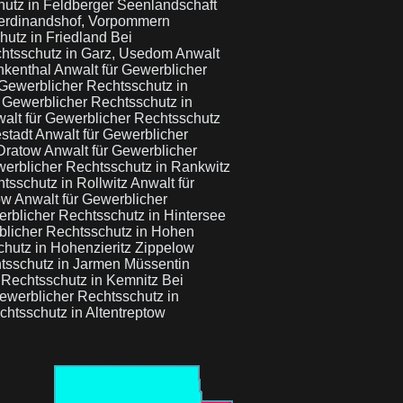
hutz in Feldberger Seenlandschaft
Ferdinandshof, Vorpommern
hutz in Friedland Bei
chtsschutz in Garz, Usedom
Anwalt
inkenthal
Anwalt für Gewerblicher
 Gewerblicher Rechtsschutz in
r Gewerblicher Rechtsschutz in
alt für Gewerblicher Rechtsschutz
estadt
Anwalt für Gewerblicher
 Dratow
Anwalt für Gewerblicher
werblicher Rechtsschutz in Rankwitz
tsschutz in Rollwitz
Anwalt für
tow
Anwalt für Gewerblicher
erblicher Rechtsschutz in Hintersee
blicher Rechtsschutz in Hohen
chutz in Hohenzieritz Zippelow
htsschutz in Jarmen Müssentin
 Rechtsschutz in Kemnitz Bei
Gewerblicher Rechtsschutz in
chtsschutz in Altentreptow