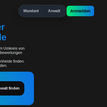
Anmelden
Mandant
Anwalt
er
de
m Umkreis von
zerbewertungen
enheide finden.
rden.
nwalt finden