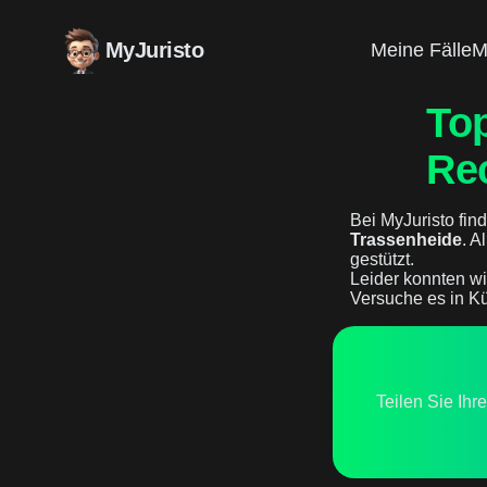
MyJuristo
Meine Fälle
M
To
Re
Bei MyJuristo find
Trassenheide
. A
gestützt.
Leider konnten wi
Versuche es in Kü
Teilen Sie Ihr