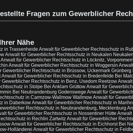
estellte Fragen zum Gewerblicher Rec
Ihrer Nähe
tz in Trassenheide
Anwalt für Gewerblicher Rechtsschutz in R
how
Anwalt für Gewerblicher Rechtsschutz in Neukalen Neukale
g
Anwalt für Gewerblicher Rechtsschutz in Löcknitz, Vorpommer
chin
Anwalt für Gewerblicher Rechtsschutz in Woggersin
Anwalt
ür Gewerblicher Rechtsschutz in Brüssow, Uckermark Grünberg
t
Anwalt für Gewerblicher Rechtsschutz in Bredenfelde Bei Mal
ür Gewerblicher Rechtsschutz in Benz, Usedom Reetzow
Anwalt
echtsschutz in Stolpe Bei Anklam Grüttow
Anwalt für Gewerblich
 Cammin Bei Neubrandenburg Godenswege
Anwalt für Gewerblic
 Rechtsschutz in Carmzow-Wallmow Wallmow
Anwalt für Gewerbl
tz in Daberkow
Anwalt für Gewerblicher Rechtsschutz in Marih
Gewerblicher Rechtsschutz in Neubrandenburg, Mecklenburg
An
alt für Gewerblicher Rechtsschutz in Nossentiner Hütte
Anwalt 
echtsschutz in Rechlin Zartwitz
Anwalt für Gewerblicher Recht
rssow
Anwalt für Gewerblicher Rechtsschutz in Eichhorst Bei 
low-Holländerei
Anwalt für Gewerblicher Rechtsschutz in Feld