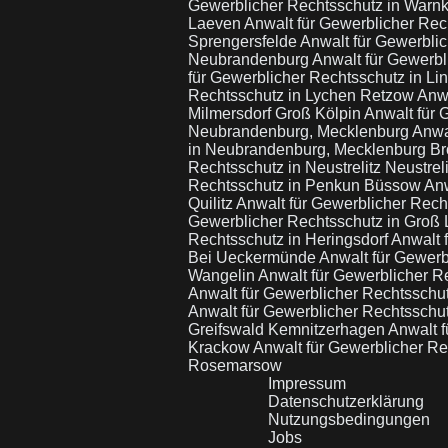
Gewerblicher Rechtsschutz in Warn
Laeven
Anwalt für Gewerblicher Re
Sprengersfelde
Anwalt für Gewerbli
Neubrandenburg
Anwalt für Gewerb
für Gewerblicher Rechtsschutz in Lin
Rechtsschutz in Lychen Retzow
Anwa
Milmersdorf Groß Kölpin
Anwalt für 
Neubrandenburg, Mecklenburg
Anwa
in Neubrandenburg, Mecklenburg B
Rechtsschutz in Neustrelitz Neustrel
Rechtsschutz in Penkun Büssow
Anw
Quilitz
Anwalt für Gewerblicher Rec
Gewerblicher Rechtsschutz in Groß
Rechtsschutz in Heringsdorf
Anwalt 
Bei Ueckermünde
Anwalt für Gewerb
Wangelin
Anwalt für Gewerblicher R
Anwalt für Gewerblicher Rechtssc
Anwalt für Gewerblicher Rechtsschu
Greifswald Kemnitzerhagen
Anwalt 
Krackow
Anwalt für Gewerblicher Re
Rosemarsow
Impressum
Datenschutzerklärung
Nutzungsbedingungen
Jobs