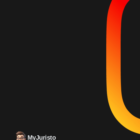
MyJuristo