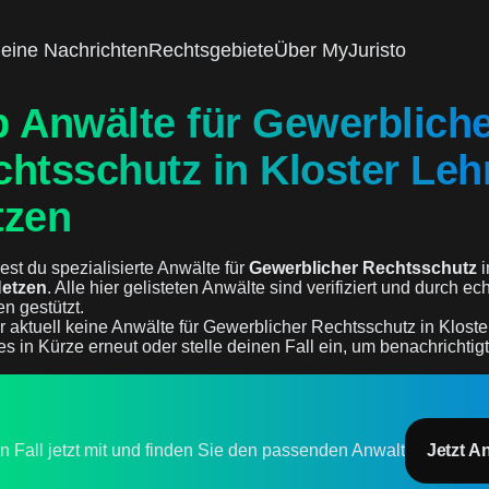
eine Nachrichten
Rechtsgebiete
Über MyJuristo
p Anwälte für Gewerblich
htsschutz in Kloster Leh
tzen
est du spezialisierte Anwälte für
Gewerblicher Rechtsschutz
i
Netzen
. Alle hier gelisteten Anwälte sind verifiziert und durch ec
n gestützt.
r aktuell keine Anwälte für Gewerblicher Rechtsschutz in Klost
es in Kürze erneut oder stelle deinen Fall ein, um benachrichtig
en Fall jetzt mit und finden Sie den passenden Anwalt
Jetzt A