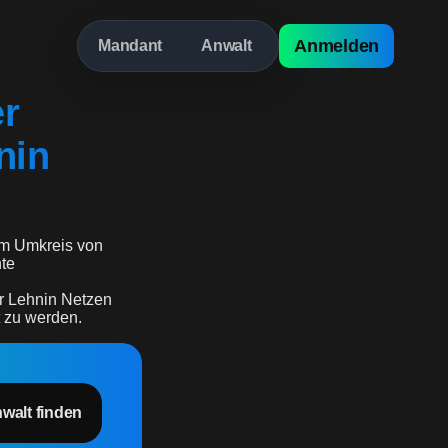
Anmelden
Mandant
Anwalt
er
nin
m Umkreis von
hte
er Lehnin Netzen
t zu werden.
nwalt finden