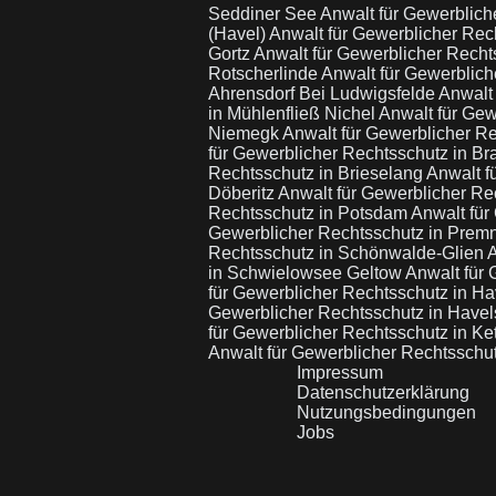
Seddiner See
Anwalt für Gewerbliche
(Havel)
Anwalt für Gewerblicher Rech
Gortz
Anwalt für Gewerblicher Rechts
Rotscherlinde
Anwalt für Gewerblich
Ahrensdorf Bei Ludwigsfelde
Anwalt 
in Mühlenfließ Nichel
Anwalt für Ge
Niemegk
Anwalt für Gewerblicher R
für Gewerblicher Rechtsschutz in B
Rechtsschutz in Brieselang
Anwalt f
Döberitz
Anwalt für Gewerblicher R
Rechtsschutz in Potsdam
Anwalt für
Gewerblicher Rechtsschutz in Premn
Rechtsschutz in Schönwalde-Glien
A
in Schwielowsee Geltow
Anwalt für
für Gewerblicher Rechtsschutz in H
Gewerblicher Rechtsschutz in Have
für Gewerblicher Rechtsschutz in Ke
Anwalt für Gewerblicher Rechtsschut
Impressum
Datenschutzerklärung
Nutzungsbedingungen
Jobs