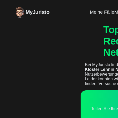
MyJuristo
Meine Fälle
M
To
Rec
Ne
Bei MyJuristo find
Kloster Lehnin 
Nutzerbewertunge
Leider konnten wi
finden. Versuche 
Teilen Sie Ihr