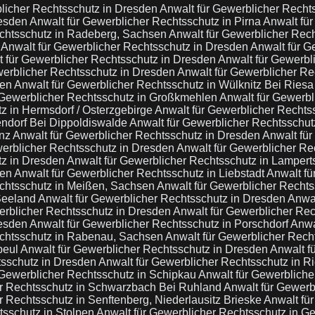
blicher Rechtsschutz in Dresden
Anwalt für Gewerblicher Rechts
resden
Anwalt für Gewerblicher Rechtsschutz in Pirna
Anwalt für
echtsschutz in Radeberg, Sachsen
Anwalt für Gewerblicher Rec
a
Anwalt für Gewerblicher Rechtsschutz in Dresden
Anwalt für G
t für Gewerblicher Rechtsschutz in Dresden
Anwalt für Gewerbl
werblicher Rechtsschutz in Dresden
Anwalt für Gewerblicher Re
den
Anwalt für Gewerblicher Rechtsschutz in Wülknitz Bei Ries
 Gewerblicher Rechtsschutz in Großkmehlen
Anwalt für Gewerbl
z in Hermsdorf / Osterzgebirge
Anwalt für Gewerblicher Rechts
endorf Bei Dippoldiswalde
Anwalt für Gewerblicher Rechtsschu
enz
Anwalt für Gewerblicher Rechtsschutz in Dresden
Anwalt für
werblicher Rechtsschutz in Dresden
Anwalt für Gewerblicher Re
tz in Dresden
Anwalt für Gewerblicher Rechtsschutz in Lamper
den
Anwalt für Gewerblicher Rechtsschutz in Liebstadt
Anwalt fü
echtsschutz in Meißen, Sachsen
Anwalt für Gewerblicher Recht
Seeland
Anwalt für Gewerblicher Rechtsschutz in Dresden
Anwal
erblicher Rechtsschutz in Dresden
Anwalt für Gewerblicher Rech
resden
Anwalt für Gewerblicher Rechtsschutz in Porschdorf
Anwa
echtsschutz in Rabenau, Sachsen
Anwalt für Gewerblicher Rech
beul
Anwalt für Gewerblicher Rechtsschutz in Dresden
Anwalt f
tsschutz in Dresden
Anwalt für Gewerblicher Rechtsschutz in R
 Gewerblicher Rechtsschutz in Schipkau
Anwalt für Gewerbliche
er Rechtsschutz in Schwarzbach Bei Ruhland
Anwalt für Gewerb
r Rechtsschutz in Senftenberg, Niederlausitz Brieske
Anwalt fü
tsschutz in Stolpen
Anwalt für Gewerblicher Rechtsschutz in G