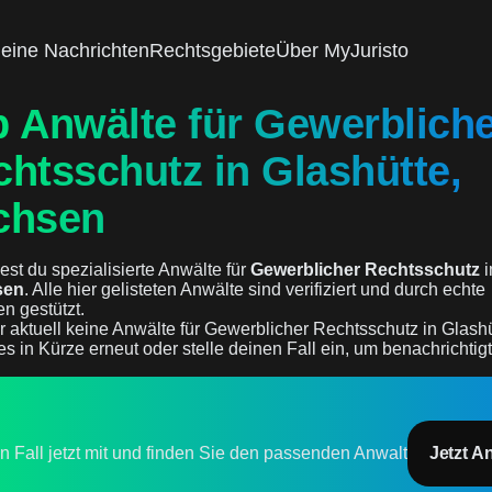
eine Nachrichten
Rechtsgebiete
Über MyJuristo
p Anwälte für Gewerblich
htsschutz in Glashütte,
chsen
est du spezialisierte Anwälte für
Gewerblicher Rechtsschutz
i
sen
. Alle hier gelisteten Anwälte sind verifiziert und durch echte
n gestützt.
r aktuell keine Anwälte für Gewerblicher Rechtsschutz in Glash
es in Kürze erneut oder stelle deinen Fall ein, um benachrichtig
en Fall jetzt mit und finden Sie den passenden Anwalt
Jetzt A