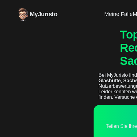
MyJuristo
Meine Fälle
M
To
Rec
Sa
Bei MyJuristo find
Glashütte, Sach
Nutzerbewertunge
Leider konnten wi
finden. Versuche 
Teilen Sie Ihr