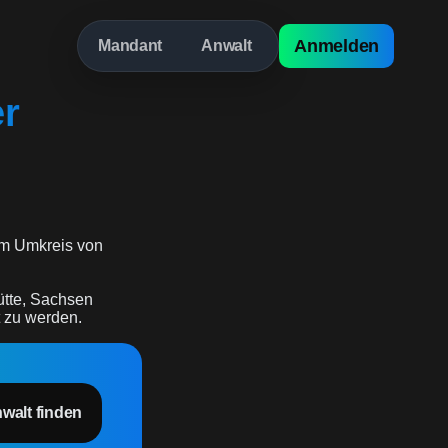
Anmelden
Mandant
Anwalt
er
m Umkreis von
ütte, Sachsen
t zu werden.
nwalt finden