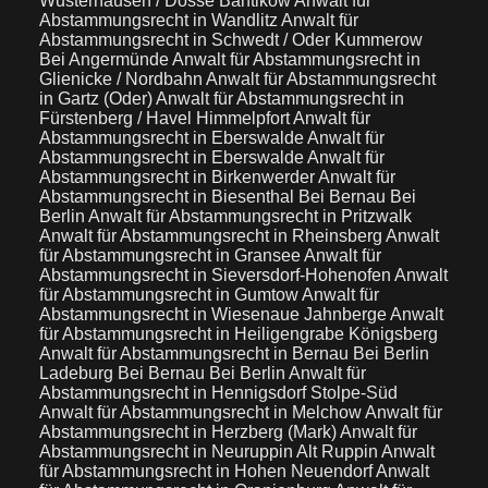
Wusterhausen / Dosse Bantikow
Anwalt für
Abstammungsrecht in Wandlitz
Anwalt für
Abstammungsrecht in Schwedt / Oder Kummerow
Bei Angermünde
Anwalt für Abstammungsrecht in
Glienicke / Nordbahn
Anwalt für Abstammungsrecht
in Gartz (Oder)
Anwalt für Abstammungsrecht in
Fürstenberg / Havel Himmelpfort
Anwalt für
Abstammungsrecht in Eberswalde
Anwalt für
Abstammungsrecht in Eberswalde
Anwalt für
Abstammungsrecht in Birkenwerder
Anwalt für
Abstammungsrecht in Biesenthal Bei Bernau Bei
Berlin
Anwalt für Abstammungsrecht in Pritzwalk
Anwalt für Abstammungsrecht in Rheinsberg
Anwalt
für Abstammungsrecht in Gransee
Anwalt für
Abstammungsrecht in Sieversdorf-Hohenofen
Anwalt
für Abstammungsrecht in Gumtow
Anwalt für
Abstammungsrecht in Wiesenaue Jahnberge
Anwalt
für Abstammungsrecht in Heiligengrabe Königsberg
Anwalt für Abstammungsrecht in Bernau Bei Berlin
Ladeburg Bei Bernau Bei Berlin
Anwalt für
Abstammungsrecht in Hennigsdorf Stolpe-Süd
Anwalt für Abstammungsrecht in Melchow
Anwalt für
Abstammungsrecht in Herzberg (Mark)
Anwalt für
Abstammungsrecht in Neuruppin Alt Ruppin
Anwalt
für Abstammungsrecht in Hohen Neuendorf
Anwalt