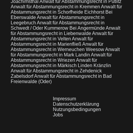
Joachimsthal
Anwalt für Abstammungsrecht in Putlitz
Anwalt für Abstammungsrecht in Kremmen
Anwalt für
Abstammungsrecht in Schorfheide Eichhorst Bei
Eberswalde
Anwalt für Abstammungsrecht in
Leegebruch
Anwalt für Abstammungsrecht in
Schwedt / Oder Kummerow Bei Angermünde
Anwalt
für Abstammungsrecht in Liebenwalde
Anwalt für
Abstammungsrecht in Velten
Anwalt für
Abstammungsrecht in Marienfließ
Anwalt für
Abstammungsrecht in Werneuchen Weesow
Anwalt
für Abstammungsrecht in Mark Landin
Anwalt für
Abstammungsrecht in Wriezen
Anwalt für
Abstammungsrecht in Märkisch Linden Kränzlin
Anwalt für Abstammungsrecht in Zehdenick
Zabelsdorf
Anwalt für Abstammungsrecht in Bad
Freienwalde (Oder)
Impressum
Datenschutzerklärung
Nutzungsbedingungen
Jobs