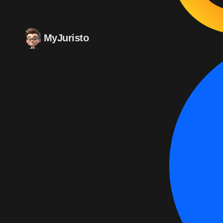
MyJuristo