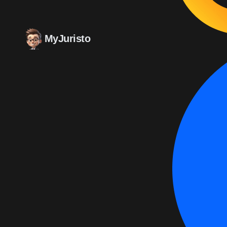
MyJuristo